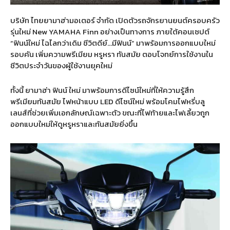
บริษัท ไทยยามาฮ่ามอเตอร์ จำกัด เปิดตัวรถจักรยานยนต์ครอบครัว
รุ่นใหม่
New YAMAHA Finn
อย่างเป็นทางการ ภายใต้คอนเซปต์
“
ฟินน์ใหม่ ไฉไลกว่าเดิม ชีวิตดีย์
…
มีฟินน์
”
มาพร้อมการออกแบบใหม่
รอบคัน เพิ่มความพรีเมียม หรูหรา ทันสมัย ตอบโจทย์การใช้งานใน
ชีวิตประจำวันของผู้ใช้งานยุคใหม่
ทั้งนี้
ยามาฮ่า ฟินน์ ใหม่
มาพร้อมการดีไซน์ใหม่ที่ให้ความรู้สึก
พรีเมียมทันสมัย ไฟหน้าแบบ
LED
ดีไซน์ใหม่ พร้อมโคมไฟหรี่บลู
เลนส์ที่ช่วยเพิ่มเอกลักษณ์เฉพาะตัว ขณะที่ไฟท้ายและไฟเลี้ยวถูก
ออกแบบใหม่ให้ดูหรูหราและทันสมัยยิ่งขึ้น