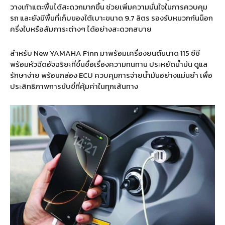
วางเท้าแตะพื้นได้สะดวกมากขึ้น ช่วยเพิ่มความมั่นใจในการควบคุม
รถ และยังมีพื้นที่เก็บของใต้เบาะขนาด
9.7
ลิตร รองรับหมวกกันน็อก
ครึ่งใบหรือสัมภาระต่างๆ ได้อย่างสะดวกสบาย
สำหรับ
New YAMAHA Finn
มาพร้อมเครื่องยนต์ขนาด
115
ซีซี
พร้อมหัวฉีดอัจฉริยะที่ขึ้นชื่อเรื่องความทนทาน ประหยัดน้ำมัน ดูแล
รักษาง่าย พร้อมกล่อง
ECU
ควบคุมการจ่ายน้ำมันอย่างแม่นยำ เพื่อ
ประสิทธิภาพการขับขี่ที่คุ้มค่าในทุกเส้นทาง