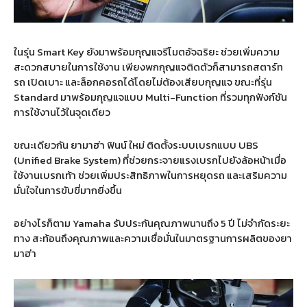
ในรุ่น
Smart Key
ยังมาพร้อมกุญแจรีโมตอัจฉริยะ ช่วยเพิ่มความ
สะดวกสบายในการใช้งาน เพียงพกกุญแจติดตัวก็สามารถสตาร์ท
รถ เปิดเบาะ และล็อกคอรถได้โดยไม่ต้องเสียบกุญแจ ขณะที่รุ่น
Standard
มาพร้อมกุญแจแบบ
Multi-Function
ที่รวมทุกฟังก์ชัน
การใช้งานไว้ในจุดเดียว
ขณะเดียวกัน
ยามาฮ่า ฟินน์ ใหม่
ติดตั้งระบบเบรกแบบ
UBS
(Unified Brake System)
ที่ช่วยกระจายแรงเบรกไปยังล้อหน้าเมื่อ
ใช้งานเบรกเท้า ช่วยเพิ่มประสิทธิภาพในการหยุดรถ และเสริมความ
มั่นใจในการขับขี่มากยิ่งขึ้น
อย่างไรก็ตาม
Yamaha
รับประกันคุณภาพนานถึง
5
ปี ไม่จำกัดระยะ
ทาง สะท้อนถึงคุณภาพและความเชื่อมั่นในมาตรฐานการผลิตของยา
มาฮ่า