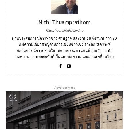
Nithi Thuamprathom
https://autolifethailand.tv
ผ่านประสบการณ์การทำข่าวเศรษฐกิจ และยานยนต์มานานกว่า 20
ปี มีความเชี่ยวชาญด้านการเขียนข่าวเชิงเจาะลึก วิเคราะห์
สถานการณ์การตลาดในอุตสาหกรรมยานยนต์ รวมถึงการทำ
บทความการทดลองขับทั้งในแบบข้อความ และภาพเคลื่อนไหว
- Advertisement -