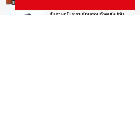
สัมภาษณ์ประธานไทยฮอนด้าคนใหม่กับ
ภารกิจปั้นตลาดมอเตอร์ไซค์ไฟฟ้า
August 4, 2026
รายงานพิเศษ
ดีเดย์! เชื่อมโยงฐานข้อมูล “ใบสั่งจราจร”
ใครไม่จ่ายชะลอส่งมอบป้ายภาษี
August 1, 2026
สกู๊ปพิเศษ
Popular Categories
ข่าวรถยนต์
5376
ข่าวสาร
5244
รถใหม่
3282
ข่าวประชาสัมพันธ์
2149