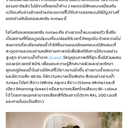
ธรรมชาติแล้ว ไม่มีทางที่หยดน้ำค้าง 2 หยดจะมีลักษณะเหมือนกัน
เปรียบกับอ่างล้างหน้าแต่ละขนาดที่ได้รับการออกแบบให้มีรูปร่างที่
แตกต่างกันในคอลเลกชัน Antao นี้
ไฮไลท์ของคอลเลกชัน Antao คือ อ่างอาบน้ำแบบลอยตัว ซึ่งถือ
เป็นสถานที่ที่สมบูรณ์แบบที่จะปล่อยให้เวลาได้หยุดนิ่ง ด้วยความไม่
สมมาตรที่ละเอียดอ่อนนี้ ทำให้ชิ้นงานของนักออกแบบมีลักษณะที่
สะดุดตาและตรงตามหลักกายศาสตร์เพื่อฟังก์ชันการใช้งานอย่าง
สูงสุด อ่างอาบน้ำทำจาก
Quaryl
วัสดุคุณภาพดีที่สุด ซึ่งมีส่วนผสม
ของแร่ควอตซ์ 60% เพื่อมอบความรู้สึกสบายผิวและช่วยรักษา
อุณหภูมิของน้ำในอ่างให้คงที่ได้ยาวนานยิ่งขึ้น อ่างอาบน้ำขอบบาง
และมีความลึก 48 ซม. ให้ความสบายเป็นพิเศษ สีของอ่างอาบน้ำ
Antao ได้แก่ สีขาว (White Alpin) สีขาว (Stone White) และสี
เขียว (Morning Green) หรือสามารถเลือกโทนสีแบบ Bi-colour
ได้ โดยภายนอกสามารถเลือกสีที่ต้องการได้จาก RAL 200 เฉดสี
และภายในจะเป็นสีขาว