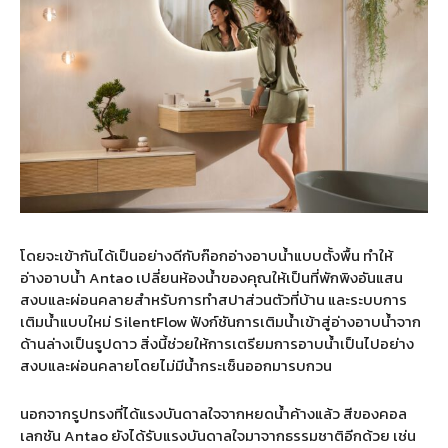
โดยจะเข้ากันได้เป็นอย่างดีกับก๊อกอ่างอาบน้ำแบบตั้งพื้น ทำให้
อ่างอาบน้ำ Antao เปลี่ยนห้องน้ำของคุณให้เป็นที่พักพิงอันแสน
สงบและผ่อนคลายสำหรับการทำสปาส่วนตัวที่บ้าน และระบบการ
เติมน้ำแบบใหม่ SilentFlow ฟังก์ชันการเติมน้ำเข้าสู่อ่างอาบน้ำจาก
ด้านล่างเป็นรูปดาว สิ่งนี้ช่วยให้การเตรียมการอาบน้ำเป็นไปอย่าง
สงบและผ่อนคลายโดยไม่มีน้ำกระเซ็นออกมารบกวน
นอกจากรูปทรงที่ได้แรงบันดาลใจจากหยดน้ำค้างแล้ว สีของคอล
เลกชัน Antao ยังได้รับแรงบันดาลใจมาจากธรรมชาติอีกด้วย เช่น