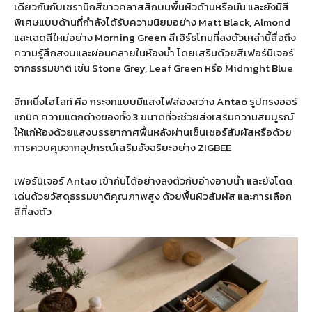
เดียวกันกับเซรามิกสีขาวคลาสสิกบนพื้นผิวด้านหรือมัน และยังมีสี
พิเศษแบบด้านที่กำลังได้รับความนิยมอย่าง Matt Black, Almond
และเฉดสีใหม่อย่าง Morning Green สีเอิร์ธโทนที่ลงตัวเหล่านี้สื่อถึง
ความรู้สึกสงบและผ่อนคลายในห้องน้ำ โดยเสริมด้วยสีเฟอร์นิเจอร์
จากธรรมชาติ เช่น Stone Grey, Leaf Green หรือ Midnight Blue
อีกหนึ่งไฮไลท์ คือ กระจกแบบมีแสงไฟส่องสว่าง Antao รูปทรงออร์
แกนิค ความแตกต่างของทั้ง 3 ขนาดที่จะช่วยส่งเสริมความสมบูรณ์
ให้แก่ห้องด้วยแสงบรรยากาศพื้นหลังผ่านเซ็นเซอร์สัมผัสหรือด้วย
การควบคุมจากอุปกรณ์เสริมอัจฉริยะอย่าง ZIGBEE
เฟอร์นิเจอร์ Antao เข้ากันได้อย่างลงตัวกับอ่างอาบน้ำ และยังโดด
เด่นด้วยวัสดุธรรมชาติคุณภาพสูง ด้วยพื้นผิวสัมผัส และการเลือก
สีที่ลงตัว