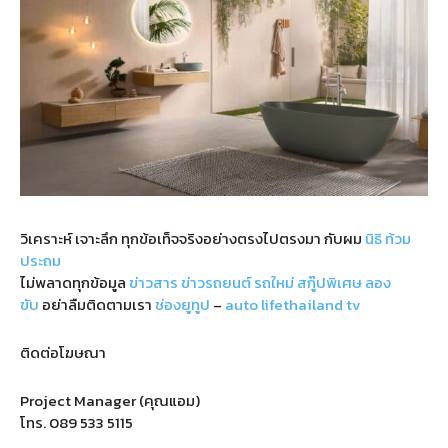
วิเคราะห์ เจาะลึก ทุกข้อเท็จจริงอย่างตรงไปตรงมา กับผม
นิธิ ท้วม
ประถม
ไม่พลาดทุกข้อมูล
ข่าวสาร
ข่าวรถยนต์
รถใหม่
สกู๊ปพิเศษ
ลอง
ขับ
อย่าลืมติดตามเรา
ช่องยูทูป
–
auto lifethailand tv
ติดต่อโฆษณา
Project Manager (คุณแอม)
โทร.
089 533 5115