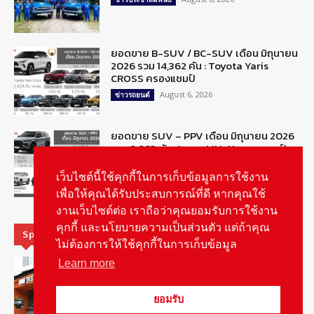
ยอดขาย B-SUV / BC-SUV เดือน มิถุนายน
2026 รวม 14,362 คัน : Toyota Yaris
CROSS ครองแชมป์
August 6, 2026
ข่าวรถยนต์
ยอดขาย SUV – PPV เดือน มิถุนายน 2026
รวม 2,983 คัน : Isuzu MU-X ครองแชมป์
เฉือนชนะ Fortuner 3 คัน
เว็บไซต์นี้ใช้คุกกี้ในการเก็บข้อมูลการใช้งาน
August 6, 2026
ข่าวรถยนต์
เพื่อให้คุณได้รับประสบการณ์ที่ดี หากคุณใช้
งานเว็บไซต์ต่อ เราถือว่าคุณยอมรับการใช้งาน
คุกกี้ และนโยบายความเป็นส่วนตัว แต่ถ้าคุณ
Special Picks
ไม่ต้องการให้ใช้คุกกี้ในการเก็บข้อมูล
รู้จัก “MG IM Privilege” สิทธิพิเศษสำหรับ
Learn more
ลูกค้าพรีเมี่ยมของแบรนด์เอ็มจี
August 5, 2026
สกู๊ปพิเศษ
ยอมรับ