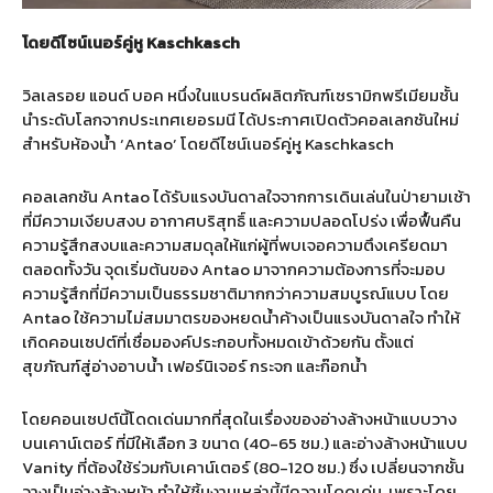
โดยดีไซน์เนอร์คู่หู Kaschkasch
วิลเลรอย แอนด์ บอค หนึ่งในแบรนด์ผลิตภัณฑ์เซรามิกพรีเมียมชั้น
นำระดับโลกจากประเทศเยอรมนี ได้ประกาศเปิดตัวคอลเลกชันใหม่
สำหรับห้องน้ำ ‘Antao’ โดยดีไซน์เนอร์คู่หู Kaschkasch
คอลเลกชัน Antao ได้รับแรงบันดาลใจจากการเดินเล่นในป่ายามเช้า
ที่มีความเงียบสงบ อากาศบริสุทธิ์ และความปลอดโปร่ง เพื่อฟื้นคืน
ความรู้สึกสงบและความสมดุลให้แก่ผู้ที่พบเจอความตึงเครียดมา
ตลอดทั้งวัน จุดเริ่มต้นของ Antao มาจากความต้องการที่จะมอบ
ความรู้สึกที่มีความเป็นธรรมชาติมากกว่าความสมบูรณ์แบบ โดย
Antao ใช้ความไม่สมมาตรของหยดน้ำค้างเป็นแรงบันดาลใจ ทำให้
เกิดคอนเซปต์ที่เชื่อมองค์ประกอบทั้งหมดเข้าด้วยกัน ตั้งแต่
สุขภัณฑ์สู่อ่างอาบน้ำ เฟอร์นิเจอร์ กระจก และก๊อกน้ำ
โดยคอนเซปต์นี้โดดเด่นมากที่สุดในเรื่องของอ่างล้างหน้าแบบวาง
บนเคาน์เตอร์ ที่มีให้เลือก 3 ขนาด (40-65 ซม.) และอ่างล้างหน้าแบบ
Vanity ที่ต้องใช้ร่วมกับเคาน์เตอร์ (80-120 ซม.) ซึ่ง เปลี่ยนจากชั้น
วางเป็นอ่างล้างหน้า ทำให้ชิ้นงานเหล่านี้มีความโดดเด่น เพราะโดย