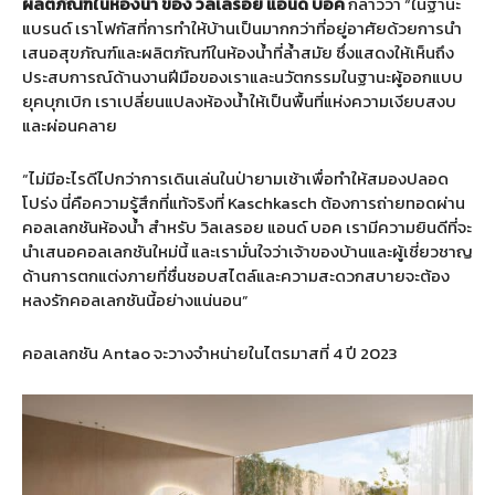
ผลิตภัณฑ์ในห้องน้ำ ของ วิลเลรอย แอนด์ บอค
กล่าวว่า “ในฐานะ
แบรนด์ เราโฟกัสที่การทำให้บ้านเป็นมากกว่าที่อยู่อาศัยด้วยการนำ
เสนอสุขภัณฑ์และผลิตภัณฑ์ในห้องน้ำที่ล้ำสมัย ซึ่งแสดงให้เห็นถึง
ประสบการณ์ด้านงานฝีมือของเราและนวัตกรรมในฐานะผู้ออกแบบ
ยุคบุกเบิก เราเปลี่ยนแปลงห้องน้ำให้เป็นพื้นที่แห่งความเงียบสงบ
และผ่อนคลาย
“ไม่มีอะไรดีไปกว่าการเดินเล่นในป่ายามเช้าเพื่อทำให้สมองปลอด
โปร่ง นี่คือความรู้สึกที่แท้จริงที่ Kaschkasch ต้องการถ่ายทอดผ่าน
คอลเลกชันห้องน้ำ สำหรับ วิลเลรอย แอนด์ บอค เรามีความยินดีที่จะ
นำเสนอคอลเลกชันใหม่นี้ และเรามั่นใจว่าเจ้าของบ้านและผู้เชี่ยวชาญ
ด้านการตกแต่งภายที่ชื่นชอบสไตล์และความสะดวกสบายจะต้อง
หลงรักคอลเลกชันนี้อย่างแน่นอน”
คอลเลกชัน Antao จะวางจำหน่ายในไตรมาสที่ 4 ปี 2023