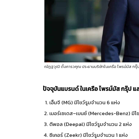
ณัฏฐวุฒิ ตั้งคารวคุณ ประธานบริษัทในเครือ ไพรม์มัส กรุ๊
ปัจจุบันแบรนด์ ในเครือ ไพรม์มัส กรุ๊ป แล
เอ็มจี
(MG)
มีโชว์รูมจำนวน
6
แห่ง
เมอร์เซเดส
–
เบนซ์
(Mercedes-Benz)
มีโ
ดีพอล
(Deepal)
มีโชว์รูมจำนวน
2
แห่ง
ซีเคอร์
(Zeekr)
มีโชว์รูมจำนวน
1
แห่ง