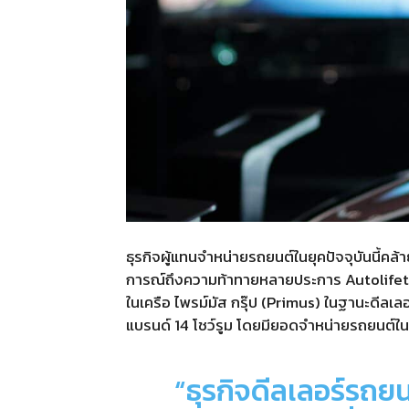
ธุรกิจผู้แทนจำหน่ายรถยนต์ในยุคปัจจุบันนี้คล้า
การณ์ถึงความท้าทายหลายประการ
Autolife
ในเครือ ไพรม์มัส กรุ๊ป
(Primus)
ในฐานะดีลเลอ
แบรนด์
14
โชว์รูม โดยมียอดจำหน่ายรถยนต์ใน
“
ธุรกิจดีลเลอร์รถย