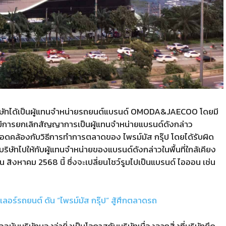
ริษัทได้เป็นผู้แทนจำหน่ายรถยนต์แบรนด์
OMODA&JAECOO
โดยมี
้มีการยกเลิกสัญญาการเป็นผู้แทนจำหน่ายแบรนด์ดังกล่าว
สอดคล้องกับวิธีการทำการตลาดของ ไพรม์มัส กรุ๊ป โดยได้รับผิด
บริษัทไปให้กับผู้แทนจำหน่ายของแบรนด์ดังกล่าวในพื้นที่ใกล้เคียง
อน สิงหาคม
2568
นี้ ซึ่งจะเปลี่ยนโชว์รูมไปเป็นแบรนด์ ไอออน เช่น
ลอร์รถยนต์ ดัน “ไพรม์มัส กรุ๊ป” สู้ศึกตลาดรถ