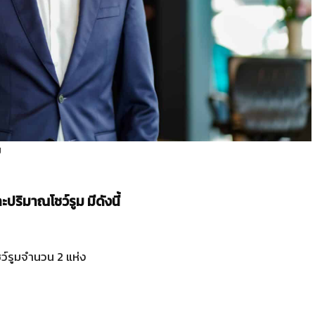
ป
ะปริมาณโชว์รูม มีดังนี้
ชว์รูมจำนวน
2
แห่ง