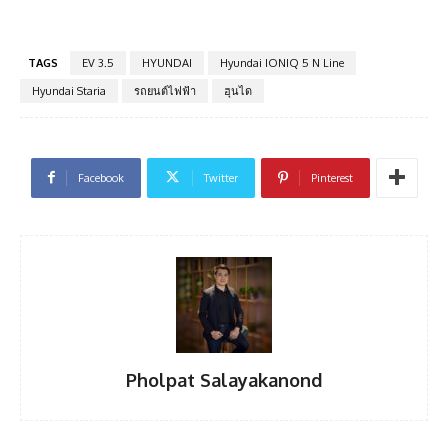
TAGS
EV 3.5
HYUNDAI
Hyundai IONIQ 5 N Line
Hyundai Staria
รถยนต์ไฟฟ้า
ฮุนได
Facebook
Twitter
Pinterest
Pholpat Salayakanond