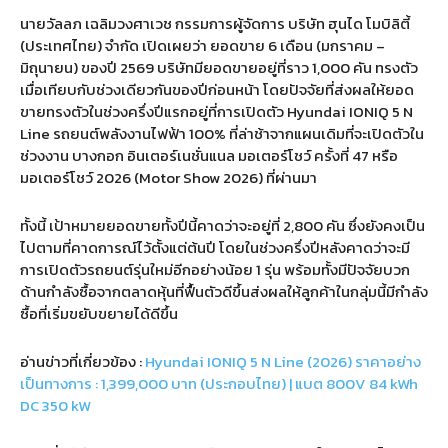
นายวัลลภ เฉลิมวงศาเวช กรรมการผู้จัดการ บริษัท ฮุนได โมบิลิตี้
(
ประเทศไทย
)
จำกัด เปิดเผยว่า ยอดขาย
6
เดือน
(
มกราคม
–
มิถุนายน
)
ของปี
2569
บริษัทมียอดขายอยู่ที่ราว
1,000
คัน ทรงตัว
เมื่อเทียบกับช่วงเดียวกันของปีก่อนหน้า โดยปัจจัยที่ส่งผลให้ยอด
ขายทรงตัวในช่วงครึ่งปีแรกอยู่ที่การเปิดตัว
Hyundai IONIQ 5 N
Line
รถยนต์พลังงานไฟฟ้า
100%
ที่ล่าช้าจากแผนเดิมที่จะเปิดตัวใน
ช่วงงาน บางกอก อินเตอร์เนชั่นแนล มอเตอร์โชว์ ครั้งที่
47
หรือ
มอเตอร์โชว์
2026 (Motor Show 2026)
ที่ผ่านมา
ทั้งนี้ เป้าหมายยอดขายทั้งปีนี้คาดว่าจะอยู่ที่
2,800
คัน ซึ่งยังคงเป็น
ไปตามที่คาดการณ์ไว้ตั้งแต่ต้นปี โดยในช่วงครึ่งปีหลังคาดว่าจะมี
การเปิดตัวรถยนต์รุ่นใหม่อีกอย่างน้อย
1
รุ่น พร้อมทั้งมีปัจจัยบวก
ด้านกำลังซื้อจากตลาดหุ้นที่ฟื้นตัวดีขึ้นส่งผลให้ลูกค้าในกลุ่มนี้มีกำลัง
ซื้อที่เริ่มขยับขยายได้ดีขึ้น
อ่านข่าวที่เกี่ยวข้อง :
Hyundai IONIQ 5 N Line (2026) ราคาอย่าง
เป็นทางการ : 1,399,000 บาท (ประกอบไทย) | แบต 800V 84 kWh
DC 350 kW