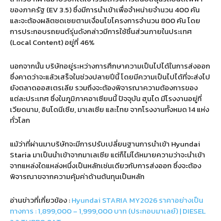
ของภาครัฐ
(EV 3.5)
ซึ่งมีการนำเข้าเพื่อจำหน่ายจำนวน
400
คัน
และจะต้องผลิตชดเชยตามเงื่อนไขโครงการจำนวน
800
คัน โดย
การประกอบรถยนต์รุ่นดังกล่าวมีการใช้ชิ้นส่วนภายในประเทศ
(Local Content)
อยู่ที่
46%
นอกจากนั้น บริษัทอยู่ระหว่างการศึกษาความเป็นไปได้ในการส่งออก
ซึ่งคาดว่าจะแล้วเสร็จในช่วงปลายปีนี้ โดยมีความเป็นไปได้ที่จะส่งไป
ยังตลาดออสเตรเลีย รวมถึงจะต้องพิจารณาความต้องการของ
แต่ละประเทศ ซึ่งในภูมิภาคอาเซียนนี้ ปัจจุบัน ฮุนได มีโรงงานอยู่ที่
เวียดนาม
,
อินโดนีเซีย
,
มาเลเซีย และไทย จากโรงงานทั้งหมด
14
แห่ง
ทั่วโลก
แม้ว่าที่ผ่านมาบริษัทจะมีการปรับเปลี่ยนฐานการนำเข้า
Hyundai
Staria
มาเป็นนำเข้าจากมาเลเซีย แต่ก็ไม่ได้หมายความว่าจะนำเข้า
จากแหล่งใดแหล่งหนึ่งเป็นหลักเช่นเดียวกับการส่งออก ซึ่งจะต้อง
พิจารณาขจากความคุ้มค่าด้านต้นทุนเป็นหลัก
อ่านข่าวที่เกี่ยวข้อง :
Hyundai STARIA MY2026 ราคาอย่างเป็น
ทางการ : 1,899,000 – 1,999,000 บาท (ประกอบมาเลย์) | DIESEL