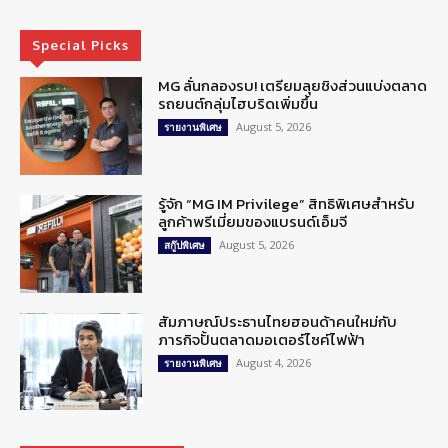
Special Picks
MG ลั่นกลองรบ! เตรียมลุยชิงส่วนแบ่งตลาด
รถยนต์กลุ่มไฮบริดเพิ่มขึ้น
August 5, 2026
รายงานพิเศษ
รู้จัก “MG IM Privilege” สิทธิพิเศษสำหรับ
ลูกค้าพรีเมี่ยมของแบรนด์เอ็มจี
August 5, 2026
สกู๊ปพิเศษ
สัมภาษณ์ประธานไทยฮอนด้าคนใหม่กับ
ภารกิจปั้นตลาดมอเตอร์ไซค์ไฟฟ้า
August 4, 2026
รายงานพิเศษ