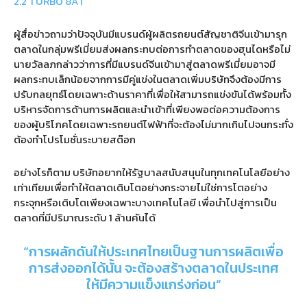
2.2 TURBO 8AT
ผู้สื่อข่าวถามว่าปัจจุบันมีแบรนด์ผู้ผลิตรถยนต์สัญชาติจีนเข้ามารุก
ตลาดในกลุ่มพรีเมี่ยมส่งผลกระทบต่อการทำตลาดของฮุนไดหรือไม่
นายวัลลภกล่าวว่าการที่มีแบรนด์จีนเข้ามาสู่ตลาดพรีเมี่ยมอาจมี
ผลกระทบเล็กน้อยจากการมีคู่แข่งในตลาดเพิ่มบริษัทจึงต้องมีการ
ปรับกลยุทธ์โดยเฉพาะด้านราคาที่เพื่อให้สามารถแข่งขันได้พร้อมทั้ง
บริหารจัดการด้านการผลิตและนำเข้าที่เพียงพอต่อความต้องการ
ของผู้บริโภคโดยเฉพาะรถยนต์ไฟฟ้าที่จะต้องไม่มากเกินไปจนกระทั่ง
ต้องทำโปรโมชั่นระบายสต๊อก
อย่างไรก็ตาม บริษัทอยากให้รัฐบาลสนับสนุนในทุกเทคโนโลยีอย่าง
เท่าเทียมเพื่อทำให้ตลาดเติบโตอย่างกระจายไม่ใช่การโตอย่าง
กระจุกหรือเติบโตเพียงเฉพาะบางเทคโนโลยี เพื่อนำไปสู่การเป็น
ตลาดที่มีปริมาณระดับ
1
ล้านคันได้
“
การผลักดันให้ประเทศไทยเป็นฐานการผลิตเพื่อ
การส่งออกได้นั้น จะต้องสร้างตลาดในประเทศ
ให้มีความแข็งแกร่งก่อน
”