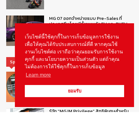
MG 07 ออกจำหน่ายแบบ Pre-Sales ที่
ประเทศจีน โดยมีทั้งขุมพลัง EV และ PHEV
August 6, 2026
ข่าวรถยนต์
เว็บไซต์นี้ใช้คุกกี้ในการเก็บข้อมูลการใช้งาน
เพื่อให้คุณได้รับประสบการณ์ที่ดี หากคุณใช้
งานเว็บไซต์ต่อ เราถือว่าคุณยอมรับการใช้งาน
คุกกี้ และนโยบายความเป็นส่วนตัว แต่ถ้าคุณ
Special Picks
ไม่ต้องการให้ใช้คุกกี้ในการเก็บข้อมูล
MG ลั่นกลองรบ! เตรียมลุยชิงส่วนแบ่งตลาด
Learn more
รถยนต์กลุ่มไฮบริดเพิ่มขึ้น
August 5, 2026
รายงานพิเศษ
ยอมรับ
รู้จัก “MG IM Privilege” สิทธิพิเศษสำหรับ
ลูกค้าพรีเมี่ยมของแบรนด์เอ็มจี
August 5, 2026
สกู๊ปพิเศษ