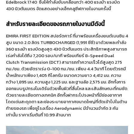
Edelbrock 1740
ซึ่งให้กำลังขับเคลื่อนกว่า 400 แรงม้า แรงบิด
430 นิวตันเมตร จัดแสดงอย่างเอ็กคลูซีฟภายในงานครั้งนี้
สำหรับรายละเอียดของรถภายในงานมีดังนี้
EMIRA FIRST EDITION สปอร์ตคาร์ ที่มาพร้อมเครื่องยนต์เบนซิน 4
สูบ ขนาด 2.0 ลิตร TURBOCHARGED (1,991 ซีซี) มาด้วยพละกำลัง
360 แรงม้า แรงบิดสูงสุด 430 นิวตันเมตร ประสิทธิภาพสูงสามารถ
เร่งกำลังได้ถึง 7,200 รอบ/นาที พร้อมเกียร์ 8-Speed Dual
Clutch Transmission (DCT) สามารถทำความเร็วได้สูงสุด 275
กม./ชม. ด้วยอัตราเร่ง 0-100 กม./ชม. เพียง 4.4 วินาที โดยตัวรถมี
น้ำหนักเบาเพียง 1,405 กิโลกรัม ขนาดความยาว 4,412 มม. ความ
กว้าง 1,895 มม. ความสูง 1,225 มม. และฐานล้อ 2,575 มม. อีกทั้งการ
ออกแบบรูปทรงโมเดิร์นด้วยพื้นผิวที่ลื่นไหล และเส้นลักษณะที่คมชัด
ด้วยรายละเอียดทางเทคนิค อีกทั้งฝากระโปรงหน้าที่มีช่องอากาศ
โดดเด่นสะดุดตา และช่องระบายอากาศขนาดใหญ่ที่ตัดเข้าไปในด้าน
ท้ายของรถ เพื่อชูโรงเรื่อง Aerodynamic มีจำนวนจำกัด 3 คัน
เท่านั้น ราคาเริ่มต้นที่ 10.99 ล้านบาท