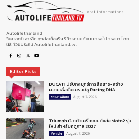
Local Informations
Autolifethailand
วิเคราะห์ เจาะลึก ทุกข้อเท็จจริง รีวิวรถยนต์แบบตรงไปตรงมา โดย
นิธิ ท้วมประถม Autolifethailand.tv.
Editor Picks
DUCATI ปรับกลยุทธ์การสื่อสาร-สร้าง
ความเชื่อมั่นแบรนด์ชู Racing DNA
August 7, 2026
รายงานพิเศษ
Triumph เปิดตัวเครื่องยนต์แข่ง Moto2 รุ่น
ใหม่ สำหรับฤดูกาล 2027
August 7, 2026
Vehicle