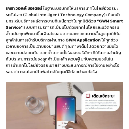
เกรท
วอลล์
มอเตอร์
ในฐานะบริษัทที่ให้บริการเทคโนโลยีอัจฉริยะ
ระดับโลก (Global Intelligent Technology Company) เดินหน้า
ยกระดับบริการหลังการขายที่เหนือกว่าในทุกมิติด้วย
“GWM Smart
Service”
ระบบการบริการที่เปี่ยมไปด้วยเทคโนโลยีและนวัตกรรม
ล้ำสมัย ถูกพัฒนาขึ้นเพื่อส่งมอบความสะดวกสบายขั้นสูงสุดให้กับ
ลูกค้าในการเข้ารับบริการผ่านทาง
GWM Application
ให้ทุกช่วง
เวลาของการเป็นเจ้าของยานยนต์คุณภาพเต็มไปด้วยความมั่นใจ
และความปลอดภัย ตอกย้ำความตั้งใจของบริษัทฯ ที่ให้ความสำคัญ
กับประสบการณ์ของลูกค้าเป็นหลัก ควบคู่ไปกับความมุ่งมั่นใน
การนำเทคโนโลยีอัจฉริยะมาสร้างประสบการณ์การใช้งานอย่างไร้
รอยต่อ ตอบโจทย์ไลฟ์สไตล์ในยุคดิจิทัลอย่างแท้จริง