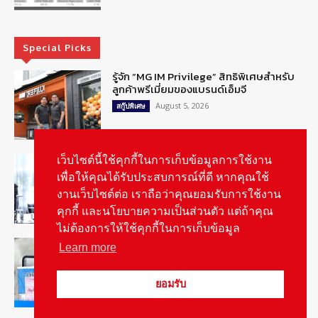
Special Picks
รู้จัก “MG IM Privilege” สิทธิพิเศษสำหรับ
ลูกค้าพรีเมี่ยมของแบรนด์เอ็มจี
August 5, 2026
สกู๊ปพิเศษ
สัมภาษณ์ประธานไทยฮอนด้าคนใหม่กับ
เว็บไซต์นี้ใช้คุกกี้ในการเก็บข้อมูลการใช้งาน
ภารกิจปั้นตลาดมอเตอร์ไซค์ไฟฟ้า
เพื่อให้คุณได้รับประสบการณ์ที่ดี หากคุณใช้
August 4, 2026
รายงานพิเศษ
งานเว็บไซต์ต่อ เราถือว่าคุณยอมรับการใช้งาน
คุกกี้ และนโยบายความเป็นส่วนตัว แต่ถ้าคุณ
ไม่ต้องการให้ใช้คุกกี้ในการเก็บข้อมูล
ดีเดย์! เชื่อมโยงฐานข้อมูล “ใบสั่งจราจร”
Learn more
ใครไม่จ่ายชะลอส่งมอบป้ายภาษี
August 1, 2026
สกู๊ปพิเศษ
ยอมรับ