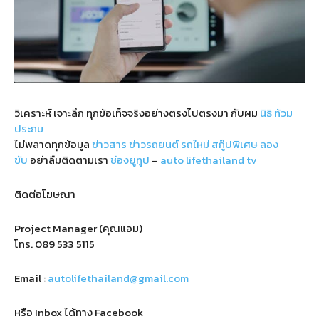
วิเคราะห์ เจาะลึก ทุกข้อเท็จจริงอย่างตรงไปตรงมา กับผม
นิธิ ท้วม
ประถม
ไม่พลาดทุกข้อมูล
ข่าวสาร
ข่าวรถยนต์
รถใหม่
สกู๊ปพิเศษ
ลอง
ขับ
อย่าลืมติดตามเรา
ช่องยูทูป
–
auto lifethailand tv
ติดต่อโฆษณา
Project Manager (คุณแอม)
โทร.
089 533 5115
Email :
autolifethailand@gmail.com
หรือ Inbox ได้ทาง Facebook