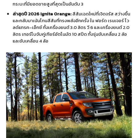
กระบะที่มียอดขายสูงที่สุดเป็นอันดับ
3
ล่าสุดปี
2026 Ignite Orange:
สีส้มเฉดใหม่ที่เจิดจรัส สว่างขึ้น
และกลับมาเน้นโทนสีส้มที่ทรงพลังอีกครั้ง ใน ฟอร์ด เรนเจอร์ ไว
ลด์แทรค
–
เอ็กซ์ ทั้งเครื่องยนต์
3.0
ลิตร วี
6
และเครื่องยนต์
2.0
ลิตร เทอร์โบจับคู่เกียร์อัตโนมัต
10
สปีด ทั้งรุ่นขับเคลื่อน
2
ล้อ
และขับเคลื่อน
4
ล้อ