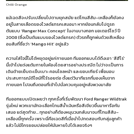
Chilli Orange
แม้เฉดสีจะปรับเปลี่ยนไปตามยุคสมัย แต่โทนสีส้ม
–
เหลืองก็ยังคง
อยู่ในสายเลือดของไวลด์แทรคเสมอมา หากย้อนกลับไปดูรถ
ต้นแบบ
‘Ranger Max Concept’
ในงานบางกอก มอเตอร์โชว์ ปี
2008 (
ซึ่งเป็นต้นแบบของไวลด์แทรค
)
ตัวรถก็ถูกพ่นด้วยสีเหลือง
อมส้มที่ชื่อว่า
‘Mango Hit’
อยู่แล้ว
ความใส่ใจนี้ไม่ได้หยุดอยู่แค่ภายนอก ทีมออกแบบได้ดึงเอา
‘
สีฮีโร่
’
นี้เข้าไปแต่งแต้มภายในห้องโดยสารอย่างประณีต ไม่ว่าจะเป็นการ
เดินด้ายเย็บตะเข็บเบาะ คอนโซลหน้า และขอบเกียร์ เพื่อมอบ
ประสบการณ์ดีไซน์ที่ไร้รอยต่อ ตั้งแต่วินาทีแรกที่มองเห็นจาก
ภายนอก ไปจนถึงตอนที่เข้าไปนั่งควบคุมอยู่หลังพวงมาลัย
ทีมออกแบบเปิดเผยว่า ทุกครั้งที่เริ่มพัฒนา
Ford Ranger Wildtrak
รุ่นใหม่ พวกเขามักจะเลือกโทนสีน้ำเงินหรือสีเขียวขึ้นมาหารือกัน
เสมอ แต่สุดท้าย
…
ทุกอย่างก็ต้องหมุนวนกลับมาจบที่โทนสีส้ม
–
เหลืองนี้ทุกครั้ง เพราะนี่คือเฉดสีที่เมื่อนำไปทดสอบกับกลุ่มลูกค้า
แล้ว ไม่มีใครยอมปล่อยให้มันหายไปได้เลยจริงๆ