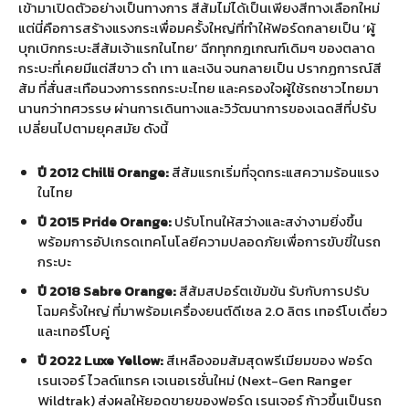
เข้ามาเปิดตัวอย่างเป็นทางการ สีส้มไม่ได้เป็นเพียงสีทางเลือกใหม่
แต่นี่คือการสร้างแรงกระเพื่อมครั้งใหญ่ที่ทำให้ฟอร์ดกลายเป็น
‘
ผู้
บุกเบิกกระบะสีส้มเจ้าแรกในไทย
’
ฉีกทุกกฎเกณฑ์เดิมๆ ของตลาด
กระบะที่เคยมีแต่สีขาว ดำ เทา และเงิน จนกลายเป็น ปรากฏการณ์สี
ส้ม ที่สั่นสะเทือนวงการรถกระบะไทย และครองใจผู้ใช้รถชาวไทยมา
นานกว่าทศวรรษ ผ่านการเดินทางและวิวัฒนาการของเฉดสีที่ปรับ
เปลี่ยนไปตามยุคสมัย ดังนี้
ปี
2012 Chilli Orange:
สีส้มแรกเริ่มที่จุดกระแสความร้อนแรง
ในไทย
ปี
2015 Pride Orange:
ปรับโทนให้สว่างและสง่างามยิ่งขึ้น
พร้อมการอัปเกรดเทคโนโลยีความปลอดภัยเพื่อการขับขี่ในรถ
กระบะ
ปี
2018 Sabre Orange:
สีส้มสปอร์ตเข้มข้น รับกับการปรับ
โฉมครั้งใหญ่ ที่มาพร้อมเครื่องยนต์ดีเซล
2.0
ลิตร เทอร์โบเดี่ยว
และเทอร์โบคู่
ปี
2022 Luxe Yellow:
สีเหลืองอมส้มสุดพรีเมียมของ ฟอร์ด
เรนเจอร์ ไวลด์แทรค เจเนอเรชั่นใหม่
(Next-Gen Ranger
Wildtrak)
ส่งผลให้ยอดขายของฟอร์ด เรนเจอร์ ก้าวขึ้นเป็นรถ