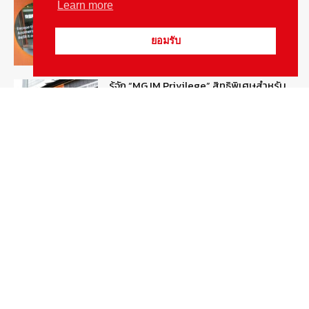
MG ลั่นกลองรบ! เตรียมลุยชิงส่วนแบ่งตลาด
Learn more
รถยนต์กลุ่มไฮบริดเพิ่มขึ้น
August 5, 2026
รายงานพิเศษ
ยอมรับ
รู้จัก “MG IM Privilege” สิทธิพิเศษสำหรับ
ลูกค้าพรีเมี่ยมของแบรนด์เอ็มจี
August 5, 2026
สกู๊ปพิเศษ
สัมภาษณ์ประธานไทยฮอนด้าคนใหม่กับ
ภารกิจปั้นตลาดมอเตอร์ไซค์ไฟฟ้า
August 4, 2026
รายงานพิเศษ
Popular Categories
ข่าวรถยนต์
5377