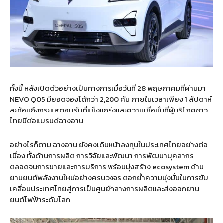
ทั้งนี้ หลังเปิดตัวอย่างเป็นทางการเมื่อวันที่
28
พฤษภาคมที่ผ่านมา
NEVO Q05
มียอดจองได้กว่า
2,200
คัน ภายในเวลาเพียง
1
สัปดาห์
สะท้อนถึงกระแสตอบรับที่แข็งแกร่งและความเชื่อมั่นที่ผู้บริโภคชาว
ไทยมีต่อแบรนด์
ฉางอาน
อย่างไรก็ตาม
ฉางอาน
ยังคงเดินหน้าลงทุนในประเทศไทยอย่างต่อ
เนื่อง ทั้งด้านการผลิต การวิจัยและพัฒนา การพัฒนาบุคลากร
ตลอดจนการขายและการบริการ พร้อมมุ่งสร้าง
ecosystem
ด้าน
ยานยนต์พลังงานใหม่อย่างครบวงจร ตอกย้ำความมุ่งมั่นในการขับ
เคลื่อนประเทศไทยสู่การเป็นศูนย์กลางการผลิตและส่งออกยาน
ยนต์ไฟฟ้าระดับโลก