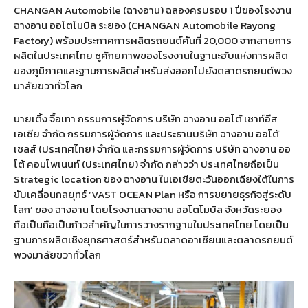
CHANGAN Automobile (
ฉางอาน
)
ฉลองครบรอบ
1
ปีของโรงงาน
ฉางอาน ออโตโมบิล ระยอง
(CHANGAN Automobile Rayong
Factory)
พร้อมประกาศการผลิตรถยนต์คันที่
20,000
จากสายการ
ผลิตในประเทศไทย ชูศักยภาพของโรงงานในฐานะฮับแห่งการผลิต
ของภูมิภาคและฐานการผลิตสำหรับส่งออกไปยังตลาดรถยนต์พวง
มาลัยขวาทั่วโลก
นายเติ้ง จื้อเทา กรรมการผู้จัดการ บริษัท ฉางอาน ออโต้ เซาท์อีส
เอเชีย จำกัด กรรมการผู้จัดการ และประธานบริษัท ฉางอาน ออโต้
เซลส์
(
ประเทศไทย
)
จำกัด และกรรมการผู้จัดการ บริษัท ฉางอาน ออ
โต้ คอมโพเนนท์
(
ประเทศไทย
)
จำกัด กล่าวว่า ประเทศไทยถือเป็น
Strategic location
ของ
ฉางอาน
ในเอเชียตะวันออกเฉียงใต้ในการ
ขับเคลื่อนกลยุทธ์
‘VAST OCEAN Plan
หรือ การขยายธุรกิจสู่ระดับ
โลก
’
ของ ฉางอาน โดยโรงงานฉางอาน ออโตโมบิล จังหวัดระยอง
ถือเป็นถือเป็นก้าวสำคัญในการวางรากฐานในประเทศไทย โดยเป็น
ฐานการผลิตเชิงยุทธศาสตร์สำหรับตลาดอาเซียนและตลาดรถยนต์
พวงมาลัยขวาทั่วโลก