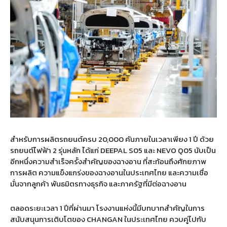
สำหรับการผลิตรถยนต์ครบ
20,000
คันภายในเวลาเพียง
1
ปี ด้วย
รถยนต์ไฟฟ้า
2
รุ่นหลัก ได้แก่
DEEPAL S05
และ
NEVO Q05
นับเป็น
อีกหนึ่งความสำเร็จครั้งสำคัญของฉางอาน ที่สะท้อนถึงศักยภาพ
การผลิต ความแข็งแกร่งของฉางอานในประเทศไทย และความเชื่อ
มั่นจากลูกค้า พันธมิตรทางธุรกิจ และภาครัฐที่มีต่อฉางอาน
ตลอดระยะเวลา
1
ปีที่ผ่านมา โรงงานแห่งนี้มีบทบาทสำคัญในการ
สนับสนุนการเติบโตของ
CHANGAN
ในประเทศไทย ควบคู่ไปกับ