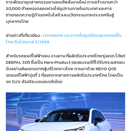
การพัฒนาอุตสาหกรรมยานยนต์พลังงานใหม่ การสร้างงานกว่า
30,000
ตำแหน่งตลอดห่วงโซ่อุปทานภายในประเทศ และการ
ถ่ายทอดความรู้ด้านเทคโนโลยี และนวัตกรรมจากประเทศจีนสู่
บุคลากรไทย
อ่านข่าวที่เกี่ยวข้อง :
CHANGAN ประกาศตั้งศูนย์ซ่อมแบตเตอรี่ใน
ไทยเริ่มไตรมาส 3/2569
สำหรับรถยนต์ไฟฟ้าของ
ฉางอาน
ที่ผลิตในประเทศไทยรุ่นแรก ได้แก่
DEEPAL S05
ซึ่งเป็น
Hero Product
ของแบรนด์ที่ได้รับกระแสตอบ
รับอย่างล้นหลามจากผู้บริโภคชาวไทย ตามมาด้วย
NEVO Q05
รถยนต์ไฟฟ้ารุ่นที่
2
ที่ออกจากสายการผลิตในประเทศไทย โดยเป็น
รถ
SUV
อัจฉริยะเจเนอเรชันใหม่