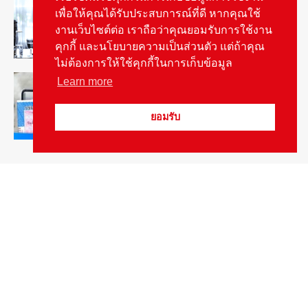
ภารกิจปั้นตลาดมอเตอร์ไซค์ไฟฟ้า
เพื่อให้คุณได้รับประสบการณ์ที่ดี หากคุณใช้
August 4, 2026
รายงานพิเศษ
งานเว็บไซต์ต่อ เราถือว่าคุณยอมรับการใช้งาน
คุกกี้ และนโยบายความเป็นส่วนตัว แต่ถ้าคุณ
ไม่ต้องการให้ใช้คุกกี้ในการเก็บข้อมูล
ดีเดย์! เชื่อมโยงฐานข้อมูล “ใบสั่งจราจร”
Learn more
ใครไม่จ่ายชะลอส่งมอบป้ายภาษี
August 1, 2026
สกู๊ปพิเศษ
ยอมรับ
Popular Categories
ข่าวรถยนต์
5377
ข่าวสาร
5245
รถใหม่
3283
ข่าวประชาสัมพันธ์
2149
Smart Life
554
Technology
541