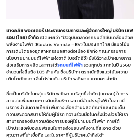
นางอลิซ พอตเตอร์ ประธานกรรมการและผู้จัดการใหญ่ บริษัท เชฟ
รอน (ไทย) จำกัด
เปิดเผยว่า “ปัจจุบันตลาดรถยนต์ที่ขับเคลื่อนด้วย
พลังงานไฟฟ้า (Electric Vehicle – EV) ในประเทศไทย มีแนวโน้ม
การเติบโตของอุตสาหกรรมอย่างต่อเนื่อง อีกทั้ง คณะกรรมการ
นโยบายยานยนต์ไฟฟ้าแห่งชาติ (บอร์ดอีวี) ยังได้วางเป้าหมายการ
ส่งเสริมการผลิตและการใช้
รถยนต์ไฟฟ้า
รวมทุกประเภทในปี 2568
จำนวนทั้งสิ้นถึง 1.05 ล้านคัน ซึ่งบริษัทฯ ตระหนักถึงแนวโน้มความ
เติบโตดังกล่าว จึงได้ร่วมกับ บริษัท พลังงานมหานคร จำกัด
ซึ่งเป็นบริษัทในกลุ่มบริษัท พลังงานบริสุทธิ์ จำกัด (มหาชน) ในการ
สานต่อเพื่อขยายการติดตั้งบริการสถานีอัดประจุไฟฟ้าในสถานี
บริการน้ำมันคาลเท็กซ์ เพิ่มทางเลือกด้านผลิตภัณฑ์ และเติมเต็ม
ความสะดวกสบายให้กับผู้ใช้รถ ความร่วมมือในครั้งนี้จะช่วยให้เรา
สามารถรองรับความต้องการของผู้ใช้ยานยนต์ไฟฟ้า ภายใต้
เป้าประสงค์ของเชฟรอนในการส่งมอบพลังงานที่สะอาด ด้วย
คุณภาพที่น่าเชื่อถือ และในราคาที่ผู้บริโภคเข้าถึงได้”