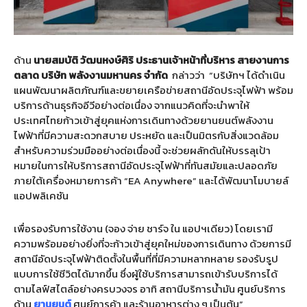
ด้าน
นายสมบัติ
วัฒนหงษ์ศิริ ประธานเจ้าหน้าที่บริหาร สายงานการ
ตลาด บริษัท พลังงานมหานคร จำกัด
กล่าวว่า “บริษัทฯ ได้ดำเนิน
แผนพัฒนาผลิตภัณฑ์และขยายเครือข่ายสถานีอัดประจุไฟฟ้า พร้อม
บริการด้านธุรกิจอีวีอย่างต่อเนื่อง จากแนวคิดที่จะนำพาให้
ประเทศไทยก้าวเข้าสู่ยุคแห่งการเดินทางด้วยยานยนต์พลังงาน
ไฟฟ้าที่มีความสะดวกสบาย ประหยัด และเป็นมิตรกับสิ่งแวดล้อม
สำหรับความร่วมมืออย่างต่อเนื่องนี้ จะช่วยผลักดันให้บรรลุเป้า
หมายในการให้บริการสถานีอัดประจุไฟฟ้าที่ทันสมัยและปลอดภัย
ภายใต้เครื่องหมายการค้า “EA Anywhere” และได้พัฒนาโมบายล์
แอปพลิเคชัน
เพื่อรองรับการใช้งาน (จอง จ่าย ชาร์จ ใน แอปฯเดียว) โดยเรามี
ความพร้อมอย่างยิ่งที่จะก้าวเข้าสู่ยุคใหม่ของการเดินทาง ด้วยการมี
สถานีอัดประจุไฟฟ้าติดตั้งในพื้นที่ที่มีความหลากหลาย รองรับรูป
แบบการใช้ชีวิตได้มากขึ้น ซึ่งผู้ใช้บริการสามารถเข้ารับบริการได้
ตามไลฟ์สไตล์อย่างครบวงจร อาทิ สถานีบริการน้ำมัน ศูนย์บริการ
ด้าน
ยานยนต์
ศูนย์การค้า และร้านอาหารต่าง ๆ เป็นต้น”