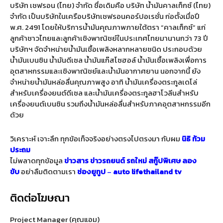
บริษัท เชฟรอน (ไทย) จำกัด ชื่อเดิมคือ บริษัท น้ำมันคาลเท็กซ์ (ไทย)
จำกัด เป็นบริษัทในเครือบริษัทเชฟรอนคอร์ปอเรชั่น ก่อตั้งเมื่อปี
พ.ศ. 2491 โดยให้บริการน้ำมันคุณภาพภายใต้ตรา “คาลเท็กซ์” แก่
ลูกค้าชาวไทยและลูกค้าเชิงพาณิชย์ในประเทศไทยมานานกว่า 73 ปี
บริษัทฯ จัดจำหน่ายน้ำมันเชื้อเพลิงหลากหลายชนิด ประกอบด้วย
น้ำมันเบนซิน น้ำมันดีเซล น้ำมันแก๊สโซฮอล์ น้ำมันเชื้อเพลิงเพื่อการ
อุตสาหกรรมและเชิงพาณิชย์และน้ำมันอากาศยาน นอกจากนี้ ยัง
จำหน่ายน้ำมันหล่อลื่นคุณภาพสูง อาทิ น้ำมันเครื่องตระกูลเดโล่
สำหรับเครื่องยนต์ดีเซล และน้ำมันเครื่องตระกูลฮาโวลีนสำหรับ
เครื่องยนต์เบนซิน รวมถึงน้ำมันหล่อลื่นสำหรับภาคอุตสาหกรรมอีก
ด้วย
วิเคราะห์ เจาะลึก ทุกข้อเท็จจริงอย่างตรงไปตรงมา กับผม
นิธิ ท้วม
ประถม
ไม่พลาดทุกข้อมูล
ข่าวสาร
ข่าวรถยนต์
รถใหม่
สกู๊ปพิเศษ
ลอง
ขับ
อย่าลืมติดตามเรา
ช่องยูทูป
–
auto lifethailand tv
ติดต่อโฆษณา
Project Manager (คุณแอม)