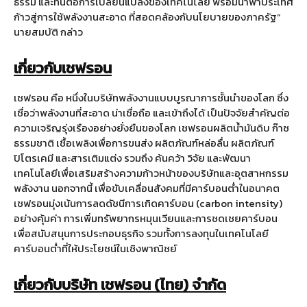
ธรรม และทันต่อการเปลี่ยนแปลงของเทคโนโลยี พร้อมนำพาประเทศ
ก้าวสู่การใช้พลังงานสะอาด ที่สอดคล้องกับนโยบายของภาครัฐ”
นายสมบัติ กล่าว
เกี่ยวกับเชฟรอน
เชฟรอน คือ หนึ่งในบริษัทพลังงานแบบบูรณาการชั้นนำของโลก ซึ่ง
เชื่อว่าพลังงานที่สะอาด น่าเชื่อถือ และเข้าถึงได้ เป็นปัจจัยสำคัญต่อ
ความเจริญรุ่งเรืองอย่างยั่งยืนของโลก เชฟรอนผลิตน้ำมันดิบ ก๊าซ
ธรรมชาติ เชื้อเพลิงเพื่อการขนส่ง ผลิตภัณฑ์หล่อลื่น ผลิตภัณฑ์
ปิโตรเคมี และสารเติมแต่ง รวมถึง ค้นคว้า วิจัย และพัฒนา
เทคโนโลยีเพื่อเสริมสร้างความก้าวหน้าของบริษัทและอุตสาหกรรม
พลังงาน นอกจากนี้ เพื่อขับเคลื่อนสังคมที่มีคาร์บอนต่ำในอนาคต
เชฟรอนมุ่งเน้นการลดดัชนีการเกิดคาร์บอน (carbon intensity)
อย่างคุ้มค่า การเพิ่มทรัพยากรหมุนเวียนและการชดเชยคาร์บอน
เพื่อสนับสนุนการประกอบธุรกิจ รวมทั้งการลงทุนในเทคโนโลยี
คาร์บอนต่ำที่ให้ประโยชน์ในเชิงพาณิชย์
เกี่ยวกับบริษัท เชฟรอน (ไทย) จำกัด