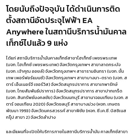
โดยนับถึงปัจจุบัน ได้ดำเนินการติด
ตั้งสถานีอัดประจุไฟฟ้า EA
Anywhere ในสถานีบริการน้ำมันคาล
เท็กซ์ไปแล้ว 9 แห่ง
ได้แก่ สถานีบริการน้ำมันคาลเท็กซ์สาขาไฮเท็กซ์ เพชรพระเทพ
(บจก. ไฮเท็กซ์ เพชรพระเทพ) จังหวัดกรุงเทพฯ สาขาลาดกระบัง
(บจก. เจ้าคุณ ออยล์) จังหวัดกรุงเทพฯ สาขารามอินทรา (บจก. ขั้น
เทพ เพอร์ฟอร์แมนซ์) จังหวัดกรุงเทพฯ สาขาบางนา-ตราด (บจก. ส
ตาร์ เอ็นเนอร์จี เซอร์วิส) จังหวัดสมุทรปราการ สาขาเทพารักษ์
(บจก. ไทยสัมพันธ์ปราการ) จังหวัดสมุทรปราการ สาขาปากเกร็ด
(บจก. สินทรัพย์มงคลชัย) จังหวัดนนทบุรี สาขานาจอมเทียน (บจก. ส
ตาร์ จอมเทียน 2020) จังหวัดชลบุรี สาขาบางม่วง (หจก. เกษตร
พัฒนา 1993) จังหวัดนครสวรรค์ สาขาพิชัย (หจก. ซี.เค.ซี. บิสซิเนส
กรุ๊ป สาขา 2) จังหวัดลำปาง
และมีแผนที่จะเปิดให้บริการภายในสถานีบริการน้ำมัน คาลเท็กซ์สาขา