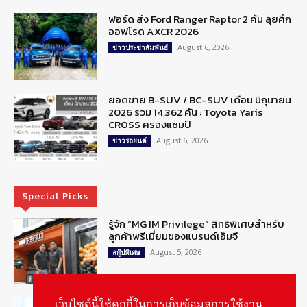
ฟอร์ด ส่ง Ford Ranger Raptor 2 คัน ลุยศึก
ออฟโรด AXCR 2026
August 6, 2026
ข่าวประชาสัมพันธ์
ยอดขาย B-SUV / BC-SUV เดือน มิถุนายน
2026 รวม 14,362 คัน : Toyota Yaris
CROSS ครองแชมป์
August 6, 2026
ข่าวรถยนต์
Special Picks
รู้จัก “MG IM Privilege” สิทธิพิเศษสำหรับ
ลูกค้าพรีเมี่ยมของแบรนด์เอ็มจี
August 5, 2026
สกู๊ปพิเศษ
สัมภาษณ์ประธานไทยฮอนด้าคนใหม่กับ
เว็บไซต์นี้ใช้คุกกี้ในการเก็บข้อมูลการใช้งาน