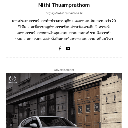
Nithi Thuamprathom
https://autolifethailand.tv
ผ่านประสบการณ์การทำข่าวเศรษฐกิจ และยานยนต์มานานกว่า 20
ปี มีความเชี่ยวชาญด้านการเขียนข่าวเชิงเจาะลึก วิเคราะห์
สถานการณ์การตลาดในอุตสาหกรรมยานยนต์ รวมถึงการทำ
บทความการทดลองขับทั้งในแบบข้อความ และภาพเคลื่อนไหว
- Advertisement -