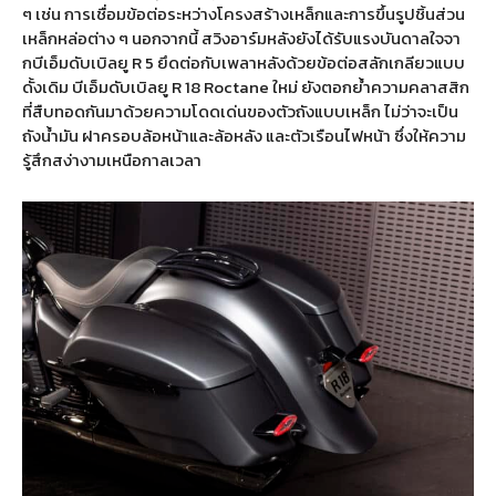
ๆ เช่น การเชื่อมข้อต่อระหว่างโครงสร้างเหล็กและการขึ้นรูปชิ้นส่วน
เหล็กหล่อต่าง ๆ นอกจากนี้ สวิงอาร์มหลังยังได้รับแรงบันดาลใจจา
กบีเอ็มดับเบิลยู R 5 ยึดต่อกับเพลาหลังด้วยข้อต่อสลักเกลียวแบบ
ดั้งเดิม บีเอ็มดับเบิลยู R 18 Roctane ใหม่ ยังตอกย้ำความคลาสสิก
ที่สืบทอดกันมาด้วยความโดดเด่นของตัวถังแบบเหล็ก ไม่ว่าจะเป็น
ถังน้ำมัน ฝาครอบล้อหน้าและล้อหลัง และตัวเรือนไฟหน้า ซึ่งให้ความ
รู้สึกสง่างามเหนือกาลเวลา