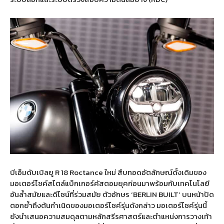
บีเอ็มดับเบิลยู R 18 Roctance ใหม่ สืบทอดอัตลักษณ์ดั้งเดิมของ
มอเตอร์ไซค์สไตล์แบ็กเกอร์คัสตอมยุคก่อนมาพร้อมกับเทคโนโลยี
อันล้ำสมัยและดีไซน์ที่ร่วมสมัย ตัวอักษร ‘BERLIN BUILT’ บนหน้าปัด
ตอกย้ำถึงต้นกำเนิดของมอเตอร์ไซค์รุ่นดังกล่าว มอเตอร์ไซค์รุ่นนี้
ยังนำเสนอความสมดุลตามหลักสรีรศาสตร์และตำแหน่งการวางเท้า