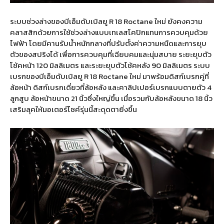
ระบบช่วงล่างของบีเอ็มดับเบิลยู R 18 Roctane ใหม่ ยังคงความ
คลาสสิกด้วยการใช้ช่วงล่างแบบเทเลสโคปิกแทนการควบคุมด้วย
ไฟฟ้า โดยมีคานรับน้ำหนักกลางที่ปรับตั้งค่าความหนืดและการยุบ
ตัวของสปริงได้ เพื่อการควบคุมที่เฉียบคมและนุ่มสบาย ระยะยุบตัว
โช้คหน้า 120 มิลลิเมตร และระยะยุบตัวโช้คหลัง 90 มิลลิเมตร ระบบ
เบรกของบีเอ็มดับเบิลยู R 18 Roctane ใหม่ มาพร้อมดิสก์เบรกคู่ที่
ล้อหน้า ดิสก์เบรกเดี่ยวที่ล้อหลัง และคาลิปเปอร์เบรกแบบตายตัว 4
ลูกสูบ ล้อหน้าขนาด 21 นิ้วซึ่งใหญ่ขึ้น เมื่อรวมกับล้อหลังขนาด 18 นิ้ว
เสริมลุคให้มอเตอร์ไซค์รุ่นนี้สะดุดตายิ่งขึ้น