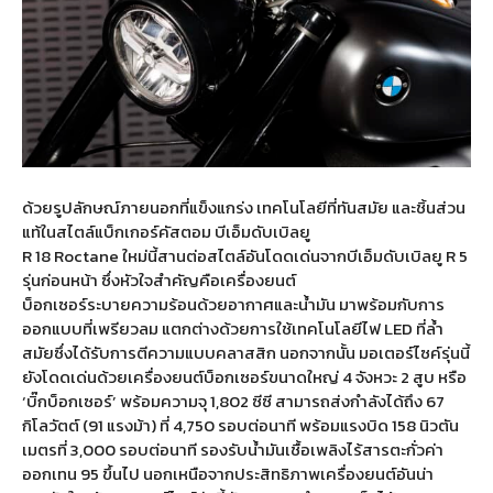
ด้วยรูปลักษณ์ภายนอกที่แข็งแกร่ง เทคโนโลยีที่ทันสมัย และชิ้นส่วน
แท้ในสไตล์แบ็กเกอร์คัสตอม บีเอ็มดับเบิลยู
R 18 Roctane ใหม่นี้สานต่อสไตล์อันโดดเด่นจากบีเอ็มดับเบิลยู R 5
รุ่นก่อนหน้า ซึ่งหัวใจสำคัญคือเครื่องยนต์
บ็อกเซอร์ระบายความร้อนด้วยอากาศและน้ำมัน มาพร้อมกับการ
ออกแบบที่เพรียวลม แตกต่างด้วยการใช้เทคโนโลยีไฟ LED ที่ล้ำ
สมัยซึ่งได้รับการตีความแบบคลาสสิก นอกจากนั้น มอเตอร์ไซค์รุ่นนี้
ยังโดดเด่นด้วยเครื่องยนต์บ็อกเซอร์ขนาดใหญ่ 4 จังหวะ 2 สูบ หรือ
‘บิ๊กบ็อกเซอร์’ พร้อมความจุ 1,802 ซีซี สามารถส่งกำลังได้ถึง 67
กิโลวัตต์ (91 แรงม้า) ที่ 4,750 รอบต่อนาที พร้อมแรงบิด 158 นิวตัน
เมตรที่ 3,000 รอบต่อนาที รองรับน้ำมันเชื้อเพลิงไร้สารตะกั่วค่า
ออกเทน 95 ขึ้นไป นอกเหนือจากประสิทธิภาพเครื่องยนต์อันน่า