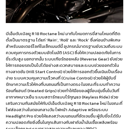
บีเอ็มดับเบิลยู R 18 Roctane ใหม่ มากับโหมดการขี่สามโหมดที่ติด
ตั้งเป็นมาตรฐาน ได้แก่ ‘Rain’, ‘Roll’ และ ‘Rock’ ซึ่งค่อนข้างพิเศษ
สำหรับมอเตอร์ไซค์ในเซ็กเมนต์นี้ อุปกรณ์มาตรฐานยังรวมถึงระบบ
ควบคุมการทรงตัวแบบอัตโนมัติ (ASC) ซึ่งให้ความปลอดภัยในการ
ขี่ระดับสูง นอกจากนั้น ระบบเกียร์ถอยหลัง (Reverse Gear) ยังช่วย
ให้การถอยรถเป็นไปได้อย่างสะดวกสบายและระบบช่วยออกตัวใน
ทางลาดชัน (Hill Start Control) ช่วยให้การออกตัวขึ้นเนินเป็นเรื่อง
ง่าย ระบบควบคุมความเร็วคงที่ (Cruise Control) ช่วยให้ผู้ขับขี่
รักษาความเร็วให้คงที่บนถนนที่เป็นทางตรง ในขณะที่ระบบทำความ
ร้อนที่แฮนด์ (Heated Grips) ช่วยทำให้มือของผู้ขี่อบอุ่นขึ้นในวันที่
อากาศหนาวเย็น ระบบสตาร์ทแบบไร้กุญแจ (Keyless Ride) ช่วย
เสริมความทันสมัยให้กับบีเอ็มดับเบิลยู R 18 Roctane ใหม่ ในขณะที่
ไฟส่องสว่างในตอนกลางวัน ไฟหน้า Adaptive พร้อมระบบ
Headlight Pro ช่วยให้แสงสว่างบนถนนที่ชัดเจนขึ้น ผู้ขับขี่จะได้รับ
ความปลอดภัยยิ่งขึ้นในทุกเส้นทางกับฝาถังน้ำมันเชื้อเพลิงพร้อม
ระบบล๊อกและระบบตรวจสอบความดันลมยาง (RDC)