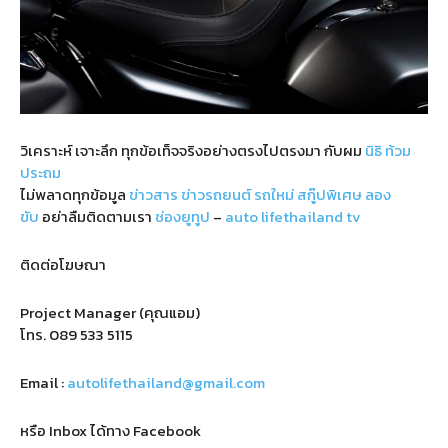
วิเคราะห์ เจาะลึก ทุกข้อเท็จจริงอย่างตรงไปตรงมา กับผม
นิธิ ท้วม
ประถม
ไม่พลาดทุกข้อมูล
ข่าวสาร
ข่าวรถยนต์
รถใหม่
สกู๊ปพิเศษ
ลอง
ขับ
อย่าลืมติดตามเรา
ช่องยูทูป
–
auto lifethailand tv
ติดต่อโฆษณา
Project Manager (คุณแอม)
โทร.
089 533 5115
Email :
autolifethailand@gmail.com
หรือ Inbox ได้ทาง Facebook