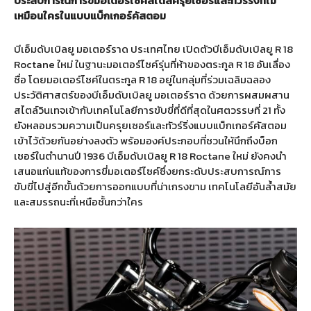
ประสบการณ์การขี่มอเตอร์ไซค์สไตล์ครุยเซอร์และทัวร์ริ่งที่ไม่
เหมือนใครในแบบแบ็กเกอร์คัสตอม
บีเอ็มดับเบิลยู มอเตอร์ราด ประเทศไทย เปิดตัวบีเอ็มดับเบิลยู R 18
Roctane ใหม่ ในฐานะมอเตอร์ไซค์รุ่นที่ห้าของตระกูล R 18 อันเลื่อง
ชื่อ โดยมอเตอร์ไซค์ในตระกูล R 18 อยู่ในกลุ่มที่ร่วมเฉลิมฉลอง
ประวัติศาสตร์ของบีเอ็มดับเบิลยู มอเตอร์ราด ด้วยการผสมผสาน
สไตล์วินเทจเข้ากับเทคโนโลยีการขับขี่ที่ดีที่สุดในศตวรรษที่ 21 ทั้ง
ยังหลอมรวมความเป็นครุยเซอร์และทัวร์ริ่งแบบแบ็กเกอร์คัสตอม
เข้าไว้ด้วยกันอย่างลงตัว พร้อมองค์ประกอบที่ชวนให้นึกถึงบ็อก
เซอร์ในตำนานปี 1936 บีเอ็มดับเบิลยู R 18 Roctane ใหม่ ยังคงนำ
เสนอแก่นแท้ของการขี่มอเตอร์ไซค์ซึ่งยกระดับประสบการณ์การ
ขับขี่ไปสู่อีกขั้นด้วยการออกแบบที่น่าเกรงขาม เทคโนโลยีอันล้ำสมัย
และสมรรถนะที่เหนือชั้นกว่าใคร