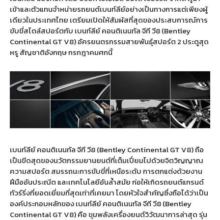
เข้าและตัวแทนจำหน่ายรถยนต์เบนท์ลีย์อย่างเป็นทางการแต่เพียงผู้
เดียวในประเทศไทย เตรียมเปิดให้สัมผัสที่สุดของประสบการณ์การ
ขับขี่สไตล์สปอร์ตกับ เบนท์ลีย์ คอนติเนนทัล จีที วี8 (Bentley
Continental GT V8) อัครยนตรกรรมสายพันธุ์สปอร์ต 2 ประตูสุด
หรู สัญชาติอังกฤษ กรกฎาคมศกนี้
เบนท์ลีย์ คอนติเนนทัล จีที วี8 (Bentley Continental GT V8) ถือ
เป็นขีดสุดของนวัตกรรมยานยนต์ที่เต็มเปี่ยมไปด้วยจิตวิญญาณ
ความสปอร์ต สมรรถนะการขับขี่ที่เหนือระดับ การตกแต่งด้วยงาน
ฝีมืออันประณีต และเทคโนโลยีอันล้ำสมัย ก่อให้เกิดรถยนต์แกรนด์
ทัวร์ริ่งที่ยอดเยี่ยมที่สุดเท่าที่เคยมา โดยหัวใจสำคัญซึ่งถือได้ว่าเป็น
องค์ประกอบหลักของ เบนท์ลีย์ คอนติเนนทัล จีที วี8 (Bentley
Continental GT V8) คือ ขุมพลังเครื่องยนต์วิวัฒนาการล่าสุด รุ่น