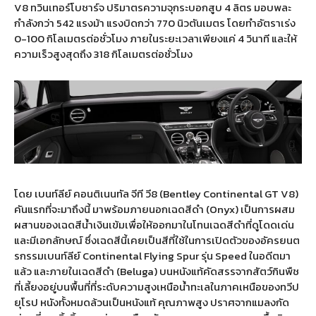
V8 ทวินเทอร์โบชาร์จ ปริมาตรความจุกระบอกสูบ 4 ลิตร มอบพละ
กำลังกว่า 542 แรงม้า แรงบิดกว่า 770 นิวตันเมตร โดยทำอัตราเร่ง
0-100 กิโลเมตรต่อชั่วโมง ภายในระยะเวลาเพียงแค่ 4 วินาที และให้
ความเร็วสูงสุดถึง 318 กิโลเมตรต่อชั่วโมง
โดย เบนท์ลีย์ คอนติเนนทัล จีที วี8 (Bentley Continental GT V8)
คันแรกที่จะมาถึงนี้ มาพร้อมภายนอกเฉดสีดำ (Onyx) เป็นการผสม
ผสานของเฉดสีน้ำเงินเข้มเพื่อให้ออกมาในโทนเฉดสีดำที่ดูโดดเด่น
และมีเอกลักษณ์ ซึ่งเฉดสีนี้เคยเป็นสีที่ใช้ในการเปิดตัวของอัครยนต
รกรรมเบนท์ลีย์ Continental Flying Spur รุ่น Speed ในอดีตมา
แล้ว และภายในเฉดสีดำ (Beluga) บนหนังแท้คัดสรรจากสัตว์กินพืช
ที่เลี้ยงอยู่บนพื้นที่ที่ระดับความสูงเหนือน้ำทะเลในภาคเหนือของทวีป
ยุโรป หนังทั้งหมดล้วนเป็นหนังแท้ คุณภาพสูง ปราศจากแมลงกัด