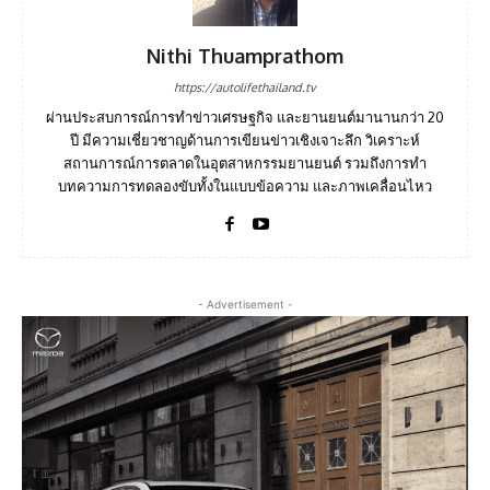
Nithi Thuamprathom
https://autolifethailand.tv
ผ่านประสบการณ์การทำข่าวเศรษฐกิจ และยานยนต์มานานกว่า 20
ปี มีความเชี่ยวชาญด้านการเขียนข่าวเชิงเจาะลึก วิเคราะห์
สถานการณ์การตลาดในอุตสาหกรรมยานยนต์ รวมถึงการทำ
บทความการทดลองขับทั้งในแบบข้อความ และภาพเคลื่อนไหว
- Advertisement -