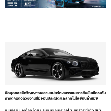
ขีดสุดของจิตวิญญาณความสปอร์ต สมรรถนะการขับขี่เหนือระดับ
การตกแต่งด้วยงานฝีมืออันประณีต และเทคโนโลยีอันล้ำสมัย
เบนท์ลีย์ แบงค็อก โดย บริษัท เอเอเอส ออโต้ เซอร์วิส จำกัด ผู้นำ