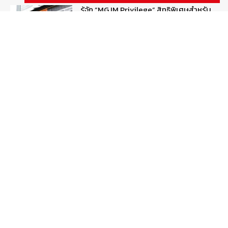
รู้จัก “MG IM Privilege” สิทธิพิเศษสำหรับ
ลูกค้าพรีเมี่ยมของแบรนด์เอ็มจี
August 5, 2026
สกู๊ปพิเศษ
สัมภาษณ์ประธานไทยฮอนด้าคนใหม่กับ
ภารกิจปั้นตลาดมอเตอร์ไซค์ไฟฟ้า
August 4, 2026
รายงานพิเศษ
Popular Categories
ข่าวรถยนต์
5377
ข่าวสาร
5246
รถใหม่
3283
ข่าวประชาสัมพันธ์
2149
Smart Life
554