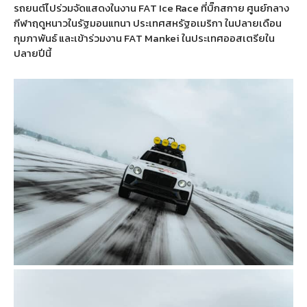
รถยนต์ไปร่วมจัดแสดงในงาน
FAT Ice Race
ที่บิ๊กสกาย ศูนย์กลาง
กีฬาฤดูหนาวในรัฐมอนแทนา ประเทศสหรัฐอเมริกา ในปลายเดือน
กุมภาพันธ์ และเข้าร่วมงาน
FAT Mankei
ในประเทศออสเตรียใน
ปลายปีนี้