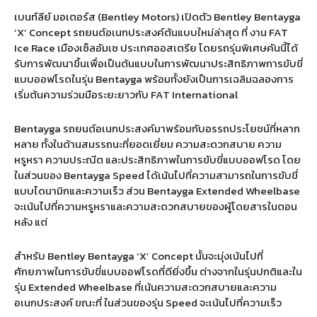
เบนท์ลีย์ มอเตอร์ส (Bentley Motors) เปิดตัว
Bentley Bentayga
‘X’ Concept
รถยนต์อเนกประสงค์ต้นแบบใหม่ล่าสุด ที่ งาน
FAT
Ice Race
เมืองเซ็ลอัมเซ ประเทศออสเตรีย โดยรถรุ่นพิเศษคันนี้ได้
รับการพัฒนาขึ้นเพื่อเป็นต้นแบบในการพัฒนาประสิทธิภาพการขับขี่
แบบออฟโรดในรุ่น
Bentayga
พร้อมทั้งยังเป็นการเฉลิมฉลองการ
เริ่มต้นความร่วมมือระยะยาวกับ
FAT International
Bentayga
รถยนต์อเนกประสงค์มาพร้อมกับอรรถประโยชน์ที่หลาก
หลาย ทั้งในด้านสมรรถนะที่ยอดเยี่ยม ความสะดวกสบาย ความ
หรูหรา ความประณีต และประสิทธิภาพในการขับขี่แบบออฟโรด โดย
ในส่วนของ
Bentayga Speed
ได้เน้นไปที่ความสามารถในการขับขี่
แบบไดนามิกและความเร็ว ส่วน
Bentayga Extended Wheelbase
จะเน้นไปที่ความหรูหราและความสะดวกสบายของผู้โดยสารในตอน
หลัง แต่
สำหรับ
Bentley Bentayga ‘X’ Concept
นั้นจะมุ่งเน้นไปที่
ศักยภาพในการขับขี่แบบออฟโรดที่ดียิ่งขึ้น ต่างจากในรุ่นปกติและใน
รุ่น
Extended Wheelbase
ที่เน้นความสะดวกสบายและความ
อเนกประสงค์ ขณะที่ ในส่วนของรุ่น
Speed
จะเน้นไปที่ความเร็ว