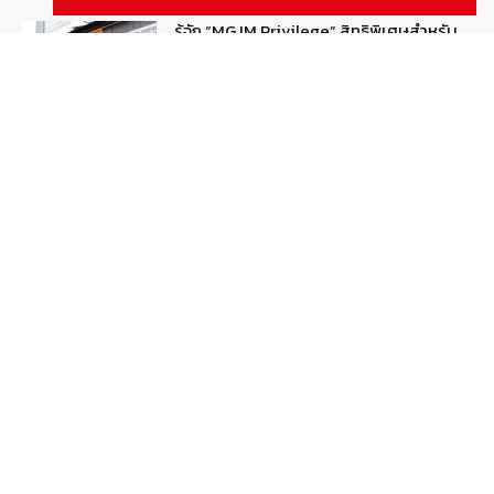
รู้จัก “MG IM Privilege” สิทธิพิเศษสำหรับ
ลูกค้าพรีเมี่ยมของแบรนด์เอ็มจี
August 5, 2026
สกู๊ปพิเศษ
สัมภาษณ์ประธานไทยฮอนด้าคนใหม่กับ
ภารกิจปั้นตลาดมอเตอร์ไซค์ไฟฟ้า
August 4, 2026
รายงานพิเศษ
Popular Categories
ข่าวรถยนต์
5377
ข่าวสาร
5247
รถใหม่
3283
ข่าวประชาสัมพันธ์
2149
Smart Life
554