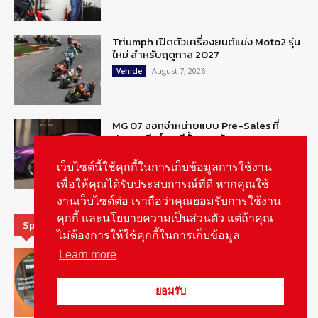
Triumph เปิดตัวเครื่องยนต์แข่ง Moto2 รุ่น
ใหม่ สำหรับฤดูกาล 2027
August 7, 2026
Vehicle
MG 07 ออกจำหน่ายแบบ Pre-Sales ที่
ประเทศจีน โดยมีทั้งขุมพลัง EV และ PHEV
August 6, 2026
ข่าวรถยนต์
เว็บไซต์นี้ใช้คุกกี้ในการเก็บข้อมูลการใช้งาน
เพื่อให้คุณได้รับประสบการณ์ที่ดี หากคุณใช้
งานเว็บไซต์ต่อ เราถือว่าคุณยอมรับการใช้งาน
คุกกี้ และนโยบายความเป็นส่วนตัว แต่ถ้าคุณ
Special Picks
ไม่ต้องการให้ใช้คุกกี้ในการเก็บข้อมูล
MG ลั่นกลองรบ! เตรียมลุยชิงส่วนแบ่งตลาด
Learn more
รถยนต์กลุ่มไฮบริดเพิ่มขึ้น
August 5, 2026
รายงานพิเศษ
ยอมรับ