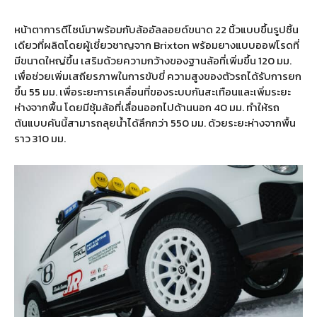
หน้าตาการดีไซน์มาพร้อมกับล้ออัลลอยด์ขนาด
22
นิ้วแบบขึ้นรูปชิ้น
เดียวที่ผลิตโดยผู้เชี่ยวชาญจาก
Brixton
พร้อมยางแบบออฟโรดที่
มีขนาดใหญ่ขึ้น เสริมด้วยความกว้างของฐานล้อที่เพิ่มขึ้น
120
มม
.
เพื่อช่วยเพิ่มเสถียรภาพในการขับขี่ ความสูงของตัวรถได้รับการยก
ขึ้น
55
มม
.
เพื่อระยะการเคลื่อนที่ของระบบกันสะเทือนและเพิ่มระยะ
ห่างจากพื้น โดยมีซุ้มล้อที่เลื่อนออกไปด้านนอก
40
มม
.
ทำให้รถ
ต้นแบบคันนี้สามารถลุยน้ำได้ลึกกว่า
550
มม
.
ด้วยระยะห่างจากพื้น
ราว
310
มม
.