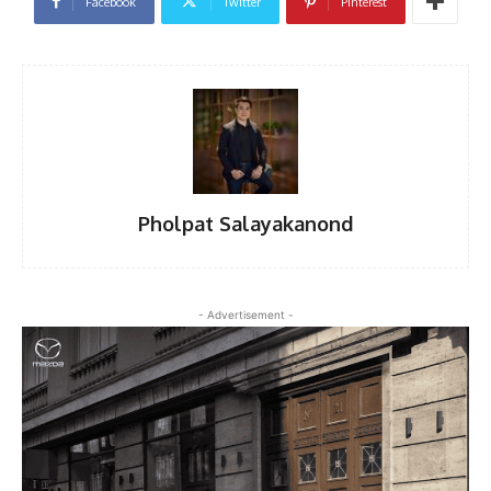
Facebook
Twitter
Pinterest
Pholpat Salayakanond
- Advertisement -