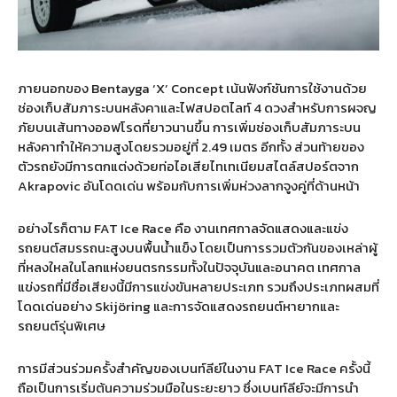
ภายนอกของ
Bentayga ‘X’ Concept
เน้นฟังก์ชันการใช้งานด้วย
ช่องเก็บสัมภาระบนหลังคาและไฟสปอตไลท์
4
ดวงสำหรับการผจญ
ภัยบนเส้นทางออฟโรดที่ยาวนานขึ้น การเพิ่มช่องเก็บสัมภาระบน
หลังคาทำให้ความสูงโดยรวมอยู่ที่
2.49
เมตร อีกทั้ง ส่วนท้ายของ
ตัวรถยังมีการตกแต่งด้วยท่อไอเสียไทเทเนียมสไตล์สปอร์ตจาก
Akrapovic
อันโดดเด่น พร้อมกับการเพิ่มห่วงลากจูงคู่ที่ด้านหน้า
อย่างไรก็ตาม
FAT Ice Race
คือ งานเทศกาลจัดแสดงและแข่ง
รถยนต์สมรรถนะสูงบนพื้นน้ำแข็ง โดยเป็นการรวมตัวกันของเหล่าผู้
ที่หลงใหลในโลกแห่งยนตรกรรมทั้งในปัจจุบันและอนาคต เทศกาล
แข่งรถที่มีชื่อเสียงนี้มีการแข่งขันหลายประเภท รวมถึงประเภทผสมที่
โดดเด่นอย่าง
Skijöring
และการจัดแสดงรถยนต์หายากและ
รถยนต์รุ่นพิเศษ
การมีส่วนร่วมครั้งสำคัญของเบนท์ลีย์ในงาน
FAT Ice Race
ครั้งนี้
ถือเป็นการเริ่มต้นความร่วมมือในระยะยาว ซึ่งเบนท์ลีย์จะมีการนำ