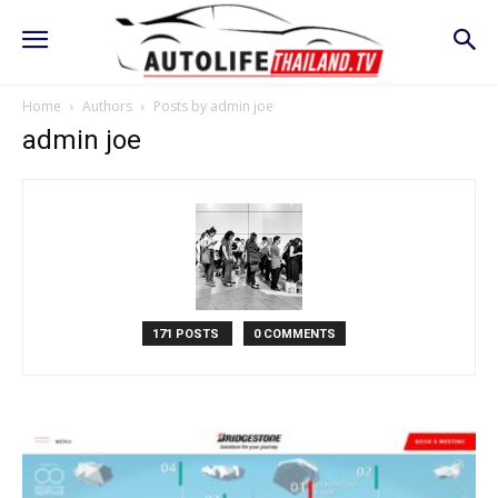
Home
Authors
Posts by admin joe
admin joe
171 POSTS
0 COMMENTS