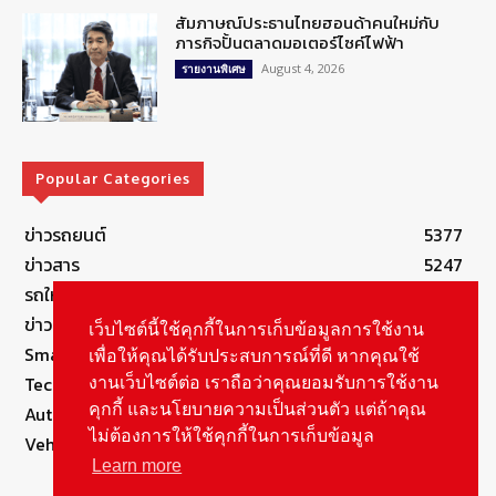
สัมภาษณ์ประธานไทยฮอนด้าคนใหม่กับ
ภารกิจปั้นตลาดมอเตอร์ไซค์ไฟฟ้า
August 4, 2026
รายงานพิเศษ
Popular Categories
ข่าวรถยนต์
5377
ข่าวสาร
5247
รถใหม่
3283
ข่าวประชาสัมพันธ์
2149
เว็บไซต์นี้ใช้คุกกี้ในการเก็บข้อมูลการใช้งาน
Smart Life
554
เพื่อให้คุณได้รับประสบการณ์ที่ดี หากคุณใช้
Technology
541
งานเว็บไซต์ต่อ เราถือว่าคุณยอมรับการใช้งาน
คุกกี้ และนโยบายความเป็นส่วนตัว แต่ถ้าคุณ
Autolife Lifestyle
490
ไม่ต้องการให้ใช้คุกกี้ในการเก็บข้อมูล
Vehicle
389
Learn more