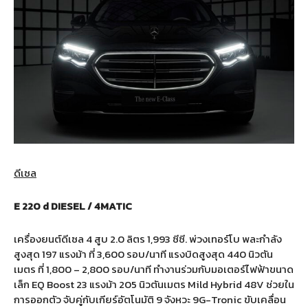
ดีเซล
E 220 d DIESEL / 4MATIC
เครื่องยนต์ดีเซล 4 สูบ 2.0 ลิตร 1,993 ซีซี. พ่วงเทอร์โบ พละกำลัง
สูงสุด 197 แรงม้า ที่ 3,600 รอบ/นาที แรงบิดสูงสุด 440 นิวตัน
เมตร ที่ 1,800 – 2,800 รอบ/นาที ทำงานร่วมกับมอเตอร์ไฟฟ้าขนาด
เล็ก EQ Boost 23 แรงม้า 205 นิวตันเมตร Mild Hybrid 48V ช่วยใน
การออกตัว จับคู่กับเกียร์อัตโนมัติ 9 จังหวะ 9G-Tronic ขับเคลื่อน