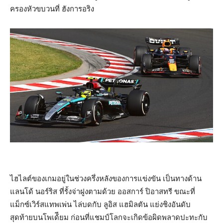
ครองหัวขบวนที่ ฮังการอริง
ไฮไลต์ของเกมอยู่ในช่วงครึ่งหลังของการแข่งขัน เป็นทางด้าน
แลนโด้ นอร์ริส ที่รั้งจ่าฝูงตามด้วย ออสการ์ ปิอาสทรี ขณะที่
แม็กซ์เวิร์สแทพเพ่น ไล่บดกับ ลูอิส แฮมิลตัน แย่งชิงอันดับ
สุดท้ายบนโพเด้ียม ก่อนที่แชมป์โลกจะเกิดข้อผิดพลาดปะทะกับ