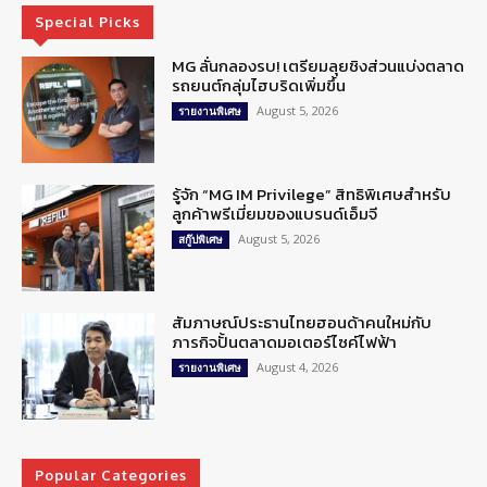
Special Picks
MG ลั่นกลองรบ! เตรียมลุยชิงส่วนแบ่งตลาด
รถยนต์กลุ่มไฮบริดเพิ่มขึ้น
August 5, 2026
รายงานพิเศษ
รู้จัก “MG IM Privilege” สิทธิพิเศษสำหรับ
ลูกค้าพรีเมี่ยมของแบรนด์เอ็มจี
August 5, 2026
สกู๊ปพิเศษ
สัมภาษณ์ประธานไทยฮอนด้าคนใหม่กับ
ภารกิจปั้นตลาดมอเตอร์ไซค์ไฟฟ้า
August 4, 2026
รายงานพิเศษ
Popular Categories