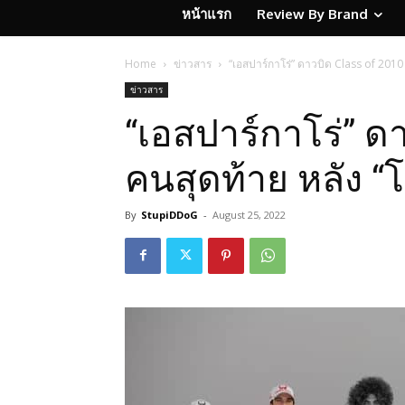
หน้าแรก
Review By Brand
Home
ข่าวสาร
“เอสปาร์กาโร่” ดาวบิด Class of 2010 ค
ข่าวสาร
“เอสปาร์กาโร่” ด
คนสุดท้าย หลัง “โด
By
StupiDDoG
-
August 25, 2022