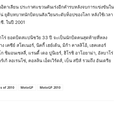
วอิตาเลียน ประกาศแขวนคันเร่งอีกคำรบหลังจบการแข่งขันใน
โน่ ยุติบทบาทนักบิดบนสังเวียนระดับท็อปของโลก หลังใช้เวลา
.ซี. ในปี 2001
โร่ ยอดบิดสแปนิชวัย 33 ปี จะเป็นนักบิดคนสุดท้ายที่หลง
เคซีย์ สโตเนอร์, นิคกี้ เฮย์เด้น, มิก้า คาลลิโอ้, เฮคเตอร์
ก ซิมอนเซลลี่, แรนดี้ เดอ ปูนิเยร์, ฮิโรชิ อาโอยาม่า, อัลบาโร่
ร์เก้ ลอเรนโซ่, คอลลิน เอ็ดเวิร์ดส์, เบ็น สปีส์ รวมถึง อันเดรีย
s of 2010
MotoGP
MotoGP 2010