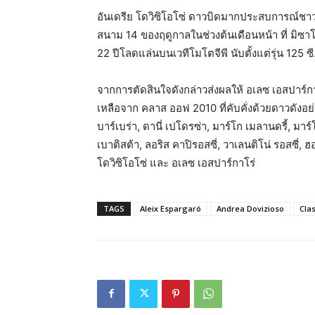
อันเดรีย โดวิซิโอโซ่ ดาวบิดมากประสบการณ์ชา
สนาม 14 ของฤดูกาลในช่วงต้นเดือนหน้า ที่ มิซา
22 ปีโลดแล่นบนเวทีโมโตจีพี นับตั้งแต่รุ่น 125 ซี
จากการตัดสินใจดังกล่าวส่งผลให้ อเลซ เอสปาร์กา
เหลือจาก คลาส ออฟ 2010 ที่คับคั่งด้วยดาวดังอย่าง 
บาร์เบร่า, ดานี่ เปโดรซ่า, มาร์โก เมลานดรี้, มาร์โ
เบาติสต้า, ลอริส คาปิรอสซี่, วาเลนติโน่ รอสซี่, ฮอ
โดวิซิโอโซ่ และ อเลซ เอสปาร์กาโร่
TAGS
Aleix Espargaró
Andrea Dovizioso
Clas