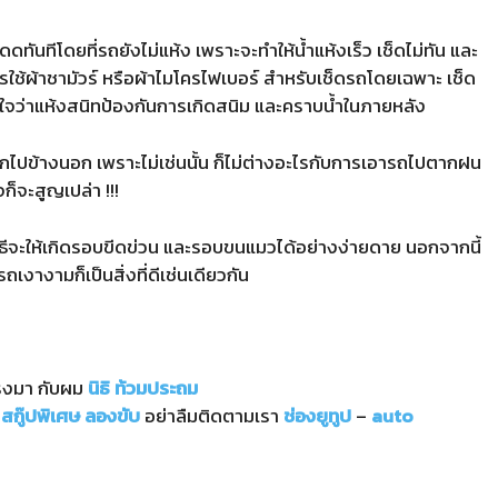
ันทีโดยที่รถยังไม่แห้ง เพราะจะทำให้น้ำแห้งเร็ว เช็ดไม่ทัน และ
ช้ผ้าชามัวร์ หรือผ้าไมโครไฟเบอร์ สำหรับเช็ดรถโดยเฉพาะ เช็ด
น่ใจว่าแห้งสนิทป้องกันการเกิดสนิม และคราบน้ำในภายหลัง
กไปข้างนอก เพราะไม่เช่นนั้น ก็ไม่ต่างอะไรกับการเอารถไปตากฝน
ก็จะสูญเปล่า !!!
ธีจะให้เกิดรอบขีดข่วน และรอบขนแมวได้อย่างง่ายดาย นอกจากนี้
ถเงางามก็เป็นสิ่งที่ดีเช่นเดียวกัน
ตรงมา กับผม
นิธิ ท้วมประถม
สกู๊ปพิเศษ
ลองขับ
อย่าลืมติดตามเรา
ช่องยูทูป
–
auto