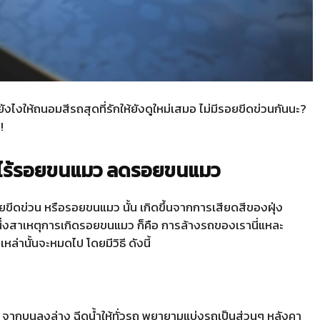
ไงให้ถนอมสีรถสุดที่รักให้ยังดูใหม่เสมอ ไม่มีรอยขีดข่วนกันนะ?
!
ให้ไร้รอยขนแมว ลดรอยขนแมว
ยขีดข่วน หรือรอยขนแมว นั้น เกิดขึ้นจากการเสียดสีของฝุ่ง
ึ่งสาเหตุการเกิดรอยขนแมว ก็คือ การล้างรถของเรานี่แหละ
เหล่านั้นจะหมดไป โดยมีวิธี ดังนี้
 จากบนลงล่าง ฉีดน้ำให้ทั่วรถ พยายามแบ่งรถเป็นส่วนๆ หลังคา