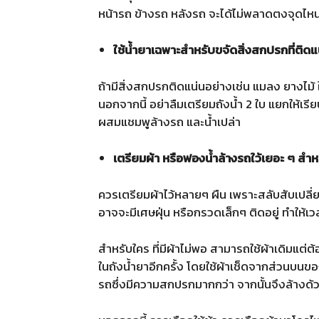
หน้ารถ ข้างรถ หลังรถ จะได้ไม่พลาดตงจุดไห
ใช้น้ำยาเฉพาะสำหรับขจัดสิ่งสกปรกที่ติดแ
ถ้ามีสิ่งสกปรกติดแน่นอย่างเช่น แมลง ยางไม้ 
นอกจากนี้ อย่าลืมเตรียมถังน้ำ 2 ใบ แยกให้เร
ผสมแชมพูล้างรถ และน้ำเปล่า
เตรียมผ้า หรือฟองน้ำล้างรถใว้เยอะ ๆ สำห
ควรเตรียมผ้าไว้หลายๆ ผืน เพราะสลับสับเปลี
อาจจะมีเศษฝุ่น หรือกรวดเล็กๆ ติดอยู่ ทำให้เ
สำหรับใคร ที่มีผ้าไม่พอ สามารถใช้ผ้าเดิมแต่ต
ในถังน้ำยาอีกครั้ง โดยใช้ผ้าเช็ดจากส่วนบน
รถซึ่งมีความสกปรกมากกว่า จากนั้นจึงล้างด้วย