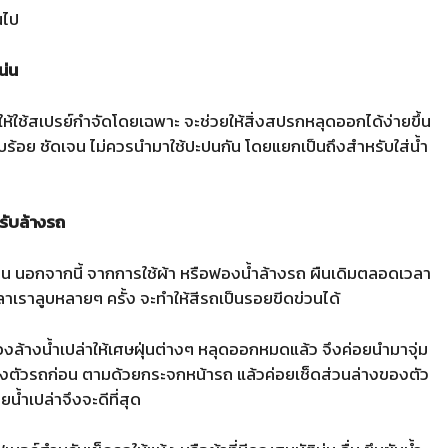
นไป
น่น
ให้ใช้สเปรย์กำจัดโดยเฉพาะ จะช่วยให้สิ่งสปรกหลุดออกได้ง่ายขึ้น
ียบร้อย ชัดเจน ไม่ควรนำมาใช้ปะปนกัน โดยแยกเป็นถึงสำหรับใส่น้ำ
รับล้างรถ
่ยน นอกจากนี้ จากการใช้ผ้า หรือฟองน้ำล้างรถ ผืนเดิมตลอดเวลา
วลาเราลูบหลายๆ ครั้ง จะทำให้สีรถเป็นรอยขีดข่วนได้
้องล้างน้ำเปล่าให้เศษฝุ่นต่างๆ หลุดออกหมดแล้ว จึงค่อยนำมาจุ่ม
ของตัวรถก่อน ตามด้วยกระจกหน้ารถ แล้วค่อยเช็ดส่วนล่างของตัว
น้ำเปล่าจึงจะดีที่สุด