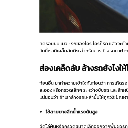
ลดรอยขนแมว : รถของใคร ใครก็รัก แล้วจะทำยัง
วันนี้เรามีเคล็ดลับดีๆ สำหรับการล้างรถมาฝาก
ส่องเคล็ดลับ ล้างรถยังไง
ก่อนอื่น มาทำความเข้าใจกันก่อนว่า การเกิดรอ
ละอองหรือกรวดเล็กๆ ระหว่างขับรถ และอีกหน
แน่นอนว่า ถ้าเราล้างรถเหล่านั้นให้ถูกวิธี ปัญหา
ใช้สายยางฉีดน้ำแรงดันสูง
ฉีดไล่ฝุ่นหรือกรวดขนาดเล็กออกจากพื้นผิวรถ