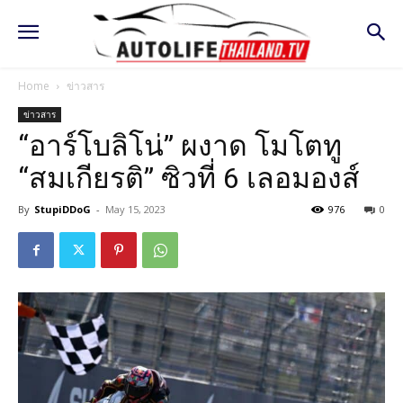
Home
ข่าวสาร
ข่าวสาร
“อาร์โบลิโน่” ผงาด โมโตทู
“สมเกียรติ” ซิวที่ 6 เลอมองส์
By
StupiDDoG
-
May 15, 2023
976
0