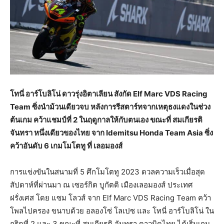
โทนี่ อาร์โบลิโน่ ดาวรุ่งอิตาเลียน สังกัด Elf Marc VDS Racing
Team ซิ่งนำม้วนเดียวจบ หลังการรีสตาร์ทจากเหตุธงแดงในช่วง
ต้นเกม คว้าแชมป์ที่ 2 ในฤดูกาลให้กับตนเอง ขณะที่ สมเกียรติ
จันทรา หนึ่งเดียวของไทย จาก Idemitsu Honda Team Asia ซิ่ง
คว้าอันดับ 6 เกมโมโตทู ที่ เลอมองส์
การแข่งขันในสนามที่ 5 ศึกโมโตทู 2023 ดวลความเร็วเมื่อสุด
สัปดาห์ที่ผ่านมา ณ เซอร์กิต บูกัตติ เมืองเลอมองส์ ประเทศ
ฝรั่งเศส โดย แซม โลวส์ จาก Elf Marc VDS Racing Team คว้า
โพลไปครอง ขนาบด้วย อลองโซ่ โลเปซ และ โทนี่ อาร์โบลิโน่ ใน
กริดที่ 2 และ 3 ขณะที่ สมเกียรติ จันทรา ดาวบิดไทย ได้เริ่มเกม