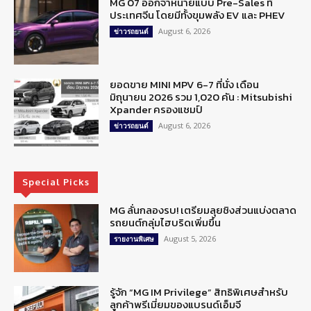
MG 07 ออกจำหน่ายแบบ Pre-Sales ที่
ประเทศจีน โดยมีทั้งขุมพลัง EV และ PHEV
August 6, 2026
ข่าวรถยนต์
ยอดขาย MINI MPV 6-7 ที่นั่ง เดือน
มิถุนายน 2026 รวม 1,020 คัน : Mitsubishi
Xpander ครองแชมป์
August 6, 2026
ข่าวรถยนต์
Special Picks
MG ลั่นกลองรบ! เตรียมลุยชิงส่วนแบ่งตลาด
รถยนต์กลุ่มไฮบริดเพิ่มขึ้น
August 5, 2026
รายงานพิเศษ
รู้จัก “MG IM Privilege” สิทธิพิเศษสำหรับ
ลูกค้าพรีเมี่ยมของแบรนด์เอ็มจี