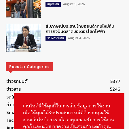
August 5, 2026
สกู๊ปพิเศษ
สัมภาษณ์ประธานไทยฮอนด้าคนใหม่กับ
ภารกิจปั้นตลาดมอเตอร์ไซค์ไฟฟ้า
August 4, 2026
รายงานพิเศษ
Popular Categories
ข่าวรถยนต์
5377
ข่าวสาร
5246
รถใหม่
3283
ข่าวประชาสัมพันธ์
2149
เว็บไซต์นี้ใช้คุกกี้ในการเก็บข้อมูลการใช้งาน
Smart Life
554
เพื่อให้คุณได้รับประสบการณ์ที่ดี หากคุณใช้
Technology
541
งานเว็บไซต์ต่อ เราถือว่าคุณยอมรับการใช้งาน
คุกกี้ และนโยบายความเป็นส่วนตัว แต่ถ้าคุณ
Autolife Lifestyle
490