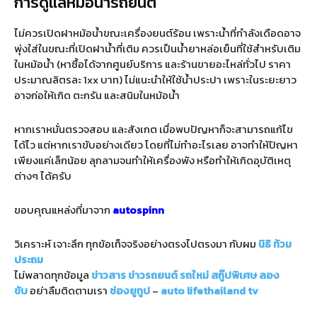
การดูแลหม้อน้ำรถยนต์
ไม่ควรเปิดฝาหม้อน้ำขณะเครื่องยนต์ร้อน เพราะน้ำที่กำลังเดือดอาจ
พุ่งใส่ในขณะที่เปิดฝาน้ำที่เติม ควรเป็นน้ำยาหล่อเย็นที่ใช้สำหรับเติม
ในหม้อน้ำ (หาซื้อได้จากศูนย์บริการ และร้านขายอะไหล่ทั่วไป ราคา
ประมาณลิตรละ 1xx บาท) ไม่แนะนำให้ใช้น้ำประปา เพราะในระยะยาว
อาจก่อให้เกิด ตะกรัน และสนิมในหม้อน้ำ
หากเราหมั่นตรวจสอบ และสังเกต เมื่อพบปัญหาก็จะสามารถแก้ไข
ได้ไว แต่หากเราขับอย่างเดียว โดยที่ไม่ทำอะไรเลย อาจทำให้ปัญหา
เพียงแค่เล็กน้อย ลุกลามจนทำให้เครื่องพัง หรือทำให้เกิดอุบัติเหตุ
ต่างๆ ได้ครับ
ขอบคุณแหล่งที่มาจาก
autospinn
วิเคราะห์ เจาะลึก ทุกข้อเท็จจริงอย่างตรงไปตรงมา กับผม
นิธิ ท้วม
ประถม
ไม่พลาดทุกข้อมูล
ข่าวสาร
ข่าวรถยนต์
รถใหม่
สกู๊ปพิเศษ
ลอง
ขับ
อย่าลืมติดตามเรา
ช่องยูทูป
–
auto lifethailand tv