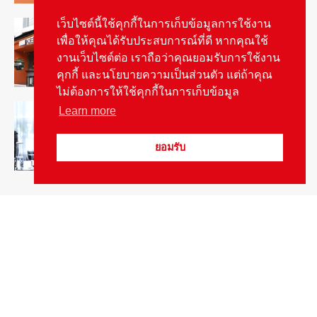
รู้จัก “MG IM Privilege” สิทธิพิเศษสำหรับ
เว็บไซต์นี้ใช้คุกกี้ในการเก็บข้อมูลการใช้งาน
ลูกค้าพรีเมี่ยมของแบรนด์เอ็มจี
เพื่อให้คุณได้รับประสบการณ์ที่ดี หากคุณใช้
August 5, 2026
สกู๊ปพิเศษ
งานเว็บไซต์ต่อ เราถือว่าคุณยอมรับการใช้งาน
คุกกี้ และนโยบายความเป็นส่วนตัว แต่ถ้าคุณ
ไม่ต้องการให้ใช้คุกกี้ในการเก็บข้อมูล
สัมภาษณ์ประธานไทยฮอนด้าคนใหม่กับ
Learn more
ภารกิจปั้นตลาดมอเตอร์ไซค์ไฟฟ้า
August 4, 2026
รายงานพิเศษ
ยอมรับ
Popular Categories
ข่าวรถยนต์
5377
ข่าวสาร
5247
รถใหม่
3283
ข่าวประชาสัมพันธ์
2149