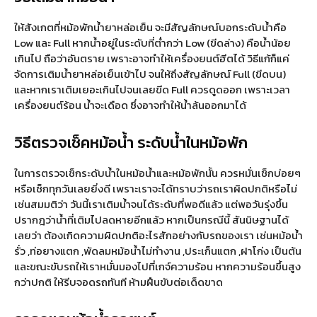
ให้สังเกตที่หม้อพักน้ำยาหล่อเย็น จะมีสัญลักษณ์บอกระดับน้ำคือ
Low และ Full หากน้ำอยู่ในระดับที่ต่ำกว่า Low (ขีดล่าง) คือน้ำน้อย
เกินไป ถือว่าอันตราย เพราะอาจทำให้เครื่องยนต์ฮีตได้ วิธีแก้ก็แค่
จัดการเติมน้ำยาหล่อเย็นเข้าไป จนให้ถึงสัญลักษณ์ Full (ขีดบน)
และหากเราเติมเยอะเกินไปจนเลยขีด Full ควรดูดออก เพราะเวลา
เครื่องยนต์ร้อน น้ำจะเดือด ซึ่งอาจทำให้น้ำล้นออกมาได้
วิธีตรวจเช็คหม้อน้ำ ระดับน้ำในหม้อพัก
ในการตรวจเช็กระดับน้ำในหม้อน้ำและหม้อพักนั้น ควรหมั่นเช็กบ่อยๆ
หรือเช็กทุกวันเลยยิ่งดี เพราะเราจะได้ทราบว่ารถเราผิดปกติหรือไม่
เช่นสมมติว่า วันนี้เราเติมน้ำจนได้ระดับที่พอดีแล้ว แต่พอวันรุ่งขึ้น
ปรากฎว่าน้ำที่เติมไปลดหายอีกแล้ว หากเป็นกรณีนี้ สันนิษฐานได้
เลยว่า ต้องเกิดความผิดปกติอะไรสักอย่างกับรถของเรา เช่นหม้อน้ำ
รั่ว ,ท่อยางแตก ,พัดลมหม้อน้ำไม่ทำงาน ,ประเก็นแตก ,ฝาโก่ง เป็นต้น
และขณะขับรถให้เราหมั่นมองไปที่เกจ์ความร้อน หากความร้อนขึ้นสูง
กว่าปกติ ให้รีบจอดรถทันที ห้ามฝืนขับต่อเด็ดขาด