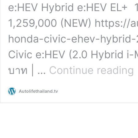
e:HEV Hybrid e:HEV EL+ 
1,259,000 (NEW) https://aut
honda-civic-ehev-hybrid-
Civic e:HEV (2.0 Hybrid i
ร
บาท | …
Continue reading
อย
เป
ท
Autolifethailand.tv
H
Ci
1.
T
(F
:
9
–